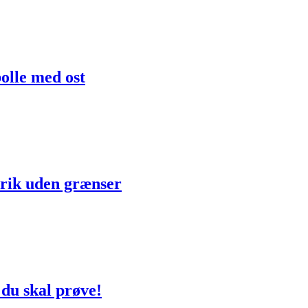
olle med ost
drik uden grænser
du skal prøve!