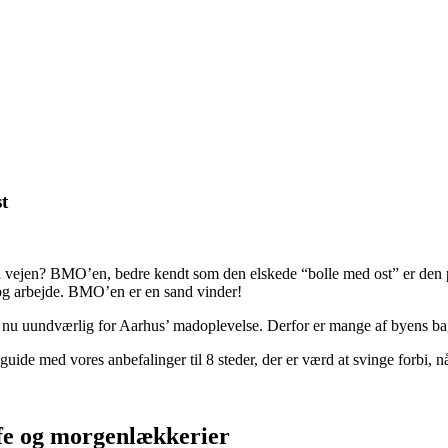
t
 på vejen? BMO’en, bedre kendt som den elskede “bolle med ost” er den
 og arbejde. BMO’en er en sand vinder!
u uundværlig for Aarhus’ madoplevelse. Derfor er mange af byens bage
 guide med vores anbefalinger til 8 steder, der er værd at svinge forbi,
ffe og morgenlækkerier