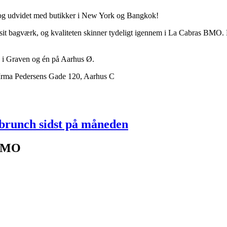
e og udvidet med butikker i New York og Bangkok!
 sit bagværk, og kvaliteten skinner tydeligt igennem i La Cabras BMO
én i Graven og én på Aarhus Ø.
Irma Pedersens Gade 120, Aarhus C
l brunch sidst på måneden
 BMO