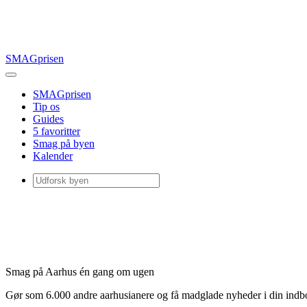
SMAGprisen
SMAGprisen
Tip os
Guides
5 favoritter
Smag på byen
Kalender
Smag på Aarhus én gang om ugen
Gør som 6.000 andre aarhusianere og få madglade nyheder i din ind