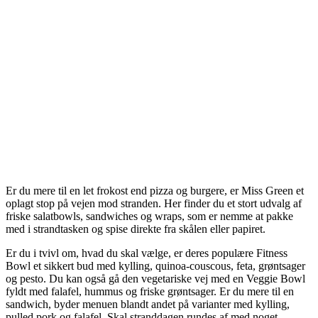
Er du mere til en let frokost end pizza og burgere, er Miss Green et
oplagt stop på vejen mod stranden. Her finder du et stort udvalg af
friske salatbowls, sandwiches og wraps, som er nemme at pakke
med i strandtasken og spise direkte fra skålen eller papiret.
Er du i tvivl om, hvad du skal vælge, er deres populære Fitness
Bowl et sikkert bud med kylling, quinoa-couscous, feta, grøntsager
og pesto. Du kan også gå den vegetariske vej med en Veggie Bowl
fyldt med falafel, hummus og friske grøntsager. Er du mere til en
sandwich, byder menuen blandt andet på varianter med kylling,
pulled pork og falafel. Skal stranddagen rundes af med noget