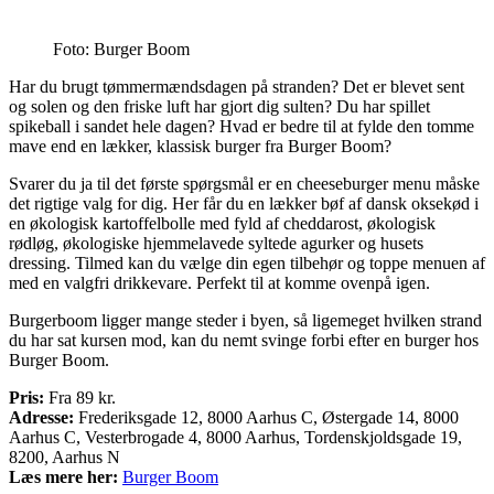
Foto: Burger Boom
Har du brugt tømmermændsdagen på stranden? Det er blevet sent
og solen og den friske luft har gjort dig sulten? Du har spillet
spikeball i sandet hele dagen? Hvad er bedre til at fylde den tomme
mave end en lækker, klassisk burger fra Burger Boom?
Svarer du ja til det første spørgsmål er en cheeseburger menu måske
det rigtige valg for dig. Her får du en lækker bøf af dansk oksekød i
en økologisk kartoffelbolle med fyld af cheddarost, økologisk
rødløg, økologiske hjemmelavede syltede agurker og husets
dressing. Tilmed kan du vælge din egen tilbehør og toppe menuen af
med en valgfri drikkevare. Perfekt til at komme ovenpå igen.
Burgerboom ligger mange steder i byen, så ligemeget hvilken strand
du har sat kursen mod, kan du nemt svinge forbi efter en burger hos
Burger Boom.
Pris:
Fra 89 kr.
Adresse:
Frederiksgade 12, 8000 Aarhus C, Østergade 14, 8000
Aarhus C, Vesterbrogade 4, 8000 Aarhus, Tordenskjoldsgade 19,
8200, Aarhus N
Læs mere her:
Burger Boom