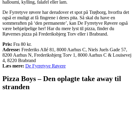
halloumi, kylling, falafel eller lam.
De Fyrretyve røvere har derudover et spot på Trøjborg, hvorfra det
også er muligt at få fingrene i deres pita. Så skal du have en
sommeraften på ‘den permanente’, kan De Fyrretyve Røvere også
være behjælpelige her! Har du mere lyst til pizza, finder du
Røvernes pizza på Frederiksbjerg Torv eller i Brabrand.
Pris:
Fra 80 kr.
Adresse:
Frederiks Allé 81, 8000 Aarhus C, Niels Juels Gade 57,
8200 Aarhus N, Frederiksbjerg Torv 1, 8000 Aarhus C & Louisevej
4, 8220 Brabrand
Læs mere:
De Fyrretyve Røvere
Pizza Boys – Den oplagte take away til
stranden