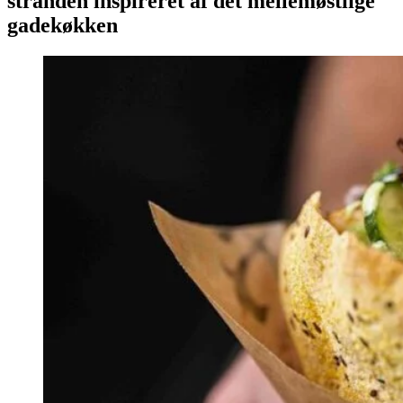
stranden inspireret af det mellemøstlige
gadekøkken