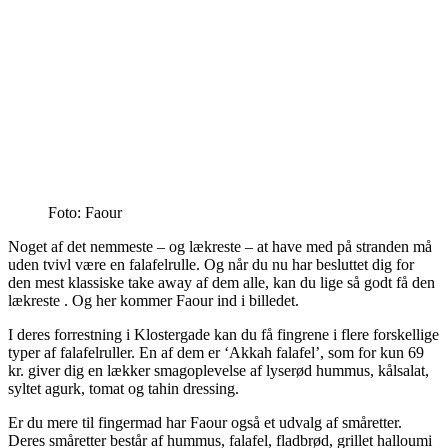
Foto: Faour
Noget af det nemmeste – og lækreste – at have med på stranden må
uden tvivl være en falafelrulle. Og når du nu har besluttet dig for
den mest klassiske take away af dem alle, kan du lige så godt få den
lækreste . Og her kommer Faour ind i billedet.
I deres forrestning i Klostergade kan du få fingrene i flere forskellige
typer af falafelruller. En af dem er ‘Akkah falafel’, som for kun 69
kr. giver dig en lækker smagoplevelse af lyserød hummus, kålsalat,
syltet agurk, tomat og tahin dressing.
Er du mere til fingermad har Faour også et udvalg af småretter.
Deres småretter består af hummus, falafel, fladbrød, grillet halloumi