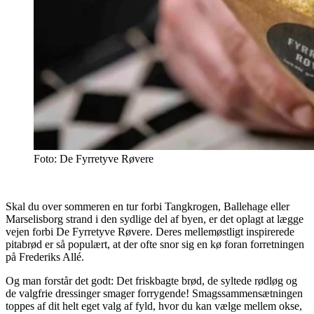
Foto: De Fyrretyve Røvere
Skal du over sommeren en tur forbi Tangkrogen, Ballehage eller
Marselisborg strand i den sydlige del af byen, er det oplagt at lægge
vejen forbi De Fyrretyve Røvere. Deres mellemøstligt inspirerede
pitabrød er så populært, at der ofte snor sig en kø foran forretningen
på Frederiks Allé.
Og man forstår det godt: Det friskbagte brød, de syltede rødløg og
de valgfrie dressinger smager forrygende! Smagssammensætningen
toppes af dit helt eget valg af fyld, hvor du kan vælge mellem okse,