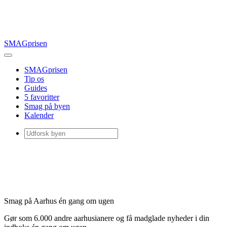
SMAGprisen
SMAGprisen
Tip os
Guides
5 favoritter
Smag på byen
Kalender
Smag på Aarhus én gang om ugen
Gør som 6.000 andre aarhusianere og få madglade nyheder i din