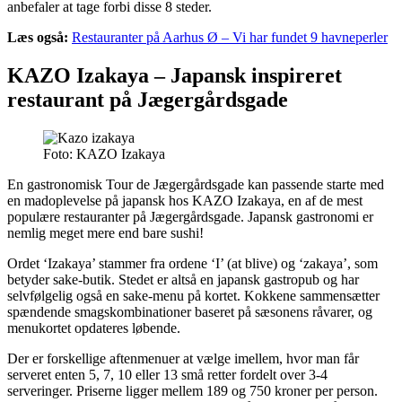
anbefaler at tage forbi disse 8 steder.
Læs også:
Restauranter på Aarhus Ø – Vi har fundet 9 havneperler
KAZO Izakaya – Japansk inspireret
restaurant på Jægergårdsgade
Foto: KAZO Izakaya
En gastronomisk Tour de Jægergårdsgade kan passende starte med
en madoplevelse på japansk hos KAZO Izakaya, en af de mest
populære restauranter på Jægergårdsgade. Japansk gastronomi er
nemlig meget mere end bare sushi!
Ordet ‘Izakaya’ stammer fra ordene ‘I’ (at blive) og ‘zakaya’, som
betyder sake-butik. Stedet er altså en japansk gastropub og har
selvfølgelig også en sake-menu på kortet. Kokkene sammensætter
spændende smagskombinationer baseret på sæsonens råvarer, og
menukortet opdateres løbende.
Der er forskellige aftenmenuer at vælge imellem, hvor man får
serveret enten 5, 7, 10 eller 13 små retter fordelt over 3-4
serveringer. Priserne ligger mellem 189 og 750 kroner per person.