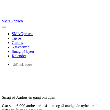
SMAGprisen
SMAGprisen
Tip os
Guides
5 favoritter
Smag på byen
Kalender
Smag på Aarhus én gang om ugen
Gør som 6.000 andre aarhusianere og få madglade nyheder i din