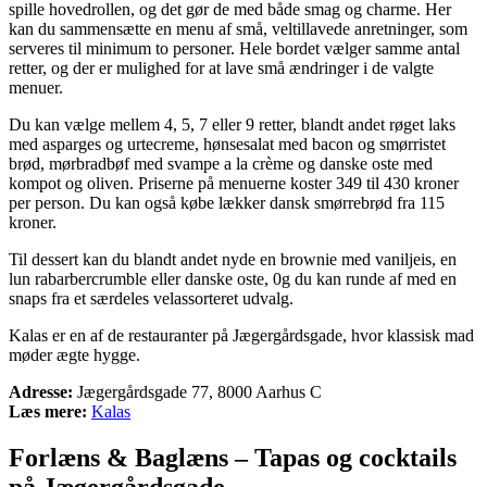
spille hovedrollen, og det gør de med både smag og charme. Her
kan du sammensætte en menu af små, veltillavede anretninger, som
serveres til minimum to personer. Hele bordet vælger samme antal
retter, og der er mulighed for at lave små ændringer i de valgte
menuer.
Du kan vælge mellem 4, 5, 7 eller 9 retter, blandt andet røget laks
med asparges og urtecreme, hønsesalat med bacon og smørristet
brød, mørbradbøf med svampe a la crème og danske oste med
kompot og oliven. Priserne på menuerne koster 349 til 430 kroner
per person. Du kan også købe lækker dansk smørrebrød fra 115
kroner.
Til dessert kan du blandt andet nyde en brownie med vaniljeis, en
lun rabarbercrumble eller danske oste, 0g du kan runde af med en
snaps fra et særdeles velassorteret udvalg.
Kalas er en af de restauranter på Jægergårdsgade, hvor klassisk mad
møder ægte hygge.
Adresse:
Jægergårdsgade 77, 8000 Aarhus C
Læs mere:
Kalas
Forlæns & Baglæns – Tapas og cocktails
på Jægergårdsgade