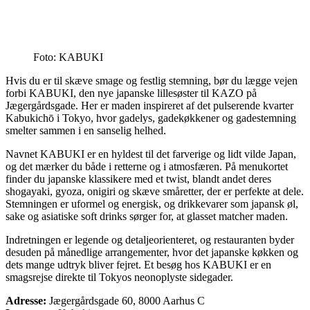
Foto: KABUKI
Hvis du er til skæve smage og festlig stemning, bør du lægge vejen
forbi KABUKI, den nye japanske lillesøster til KAZO på
Jægergårdsgade. Her er maden inspireret af det pulserende kvarter
Kabukichō i Tokyo, hvor gadelys, gadekøkkener og gadestemning
smelter sammen i en sanselig helhed.
Navnet KABUKI er en hyldest til det farverige og lidt vilde Japan,
og det mærker du både i retterne og i atmosfæren. På menukortet
finder du japanske klassikere med et twist, blandt andet deres
shogayaki, gyoza, onigiri og skæve småretter, der er perfekte at dele.
Stemningen er uformel og energisk, og drikkevarer som japansk øl,
sake og asiatiske soft drinks sørger for, at glasset matcher maden.
Indretningen er legende og detaljeorienteret, og restauranten byder
desuden på månedlige arrangementer, hvor det japanske køkken og
dets mange udtryk bliver fejret. Et besøg hos KABUKI er en
smagsrejse direkte til Tokyos neonoplyste sidegader.
Adresse:
Jægergårdsgade 60, 8000 Aarhus C