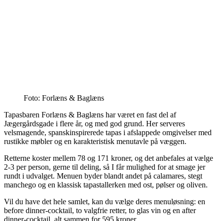
Foto: Forlæns & Baglæns
Tapasbaren Forlæns & Baglæns har været en fast del af
Jægergårdsgade i flere år, og med god grund. Her serveres
velsmagende, spanskinspirerede tapas i afslappede omgivelser med
rustikke møbler og en karakteristisk menutavle på væggen.
Retterne koster mellem 78 og 171 kroner, og det anbefales at vælge
2-3 per person, gerne til deling, så I får mulighed for at smage jer
rundt i udvalget. Menuen byder blandt andet på calamares, stegt
manchego og en klassisk tapastallerken med ost, pølser og oliven.
Vil du have det hele samlet, kan du vælge deres menuløsning: en
before dinner-cocktail, to valgfrie retter, to glas vin og en after
dinner-cocktail, alt sammen for 595 kroner.