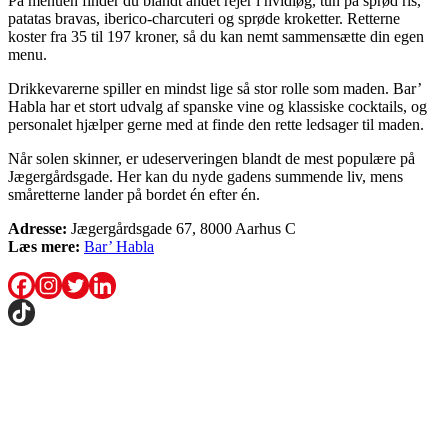
På menuen finder du blandt andet rejer i hvidløg, tun på sprød ris,
patatas bravas, iberico-charcuteri og sprøde kroketter. Retterne
koster fra 35 til 197 kroner, så du kan nemt sammensætte din egen
menu.
Drikkevarerne spiller en mindst lige så stor rolle som maden. Bar’
Habla har et stort udvalg af spanske vine og klassiske cocktails, og
personalet hjælper gerne med at finde den rette ledsager til maden.
Når solen skinner, er udeserveringen blandt de mest populære på
Jægergårdsgade. Her kan du nyde gadens summende liv, mens
småretterne lander på bordet én efter én.
Adresse:
Jægergårdsgade 67, 8000 Aarhus C
Læs mere:
Bar’ Habla