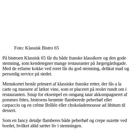
Foto: Klassisk Bistro 65
På bistroen Klassisk 65 får du både franske klassikere og den gode
stemning, som kendetegner mange restauranter på Jægergårdsgade.
Med de erfarne kokke ved roret får du god stemning, delikat mad og
personlig service på stedet.
Menukortet består primært af klassiske franske retter, der fås a la
carte og massere af lækre vine, som er placeret på reoler rundt om i
restauranten. Snup for eksempel en omgang tatar akkompagneret af
pommes frites, bistroens berømte flamberede peberbøf eller
carpaccio og en créme Brûlée eller chokolademousse ad libitum til
dessert.
Som en fancy detalje flamberes både peberbøf og crepe suzette ved
bordet, hvilket altid sætter liv i stemningen.