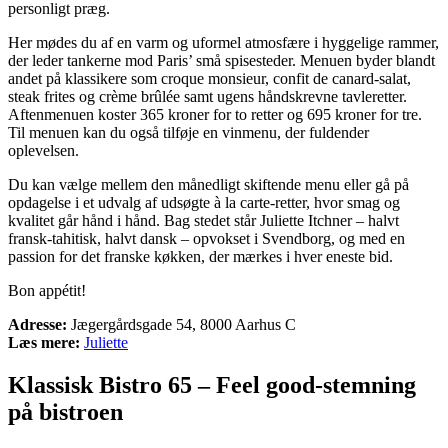
personligt præg.
Her mødes du af en varm og uformel atmosfære i hyggelige rammer,
der leder tankerne mod Paris’ små spisesteder. Menuen byder blandt
andet på klassikere som croque monsieur, confit de canard-salat,
steak frites og crème brûlée samt ugens håndskrevne tavleretter.
Aftenmenuen koster 365 kroner for to retter og 695 kroner for tre.
Til menuen kan du også tilføje en vinmenu, der fuldender
oplevelsen.
Du kan vælge mellem den månedligt skiftende menu eller gå på
opdagelse i et udvalg af udsøgte à la carte-retter, hvor smag og
kvalitet går hånd i hånd. Bag stedet står Juliette Itchner – halvt
fransk-tahitisk, halvt dansk – opvokset i Svendborg, og med en
passion for det franske køkken, der mærkes i hver eneste bid.
Bon appétit!
Adresse:
Jægergårdsgade 54, 8000 Aarhus C
Læs mere:
Juliette
Klassisk Bistro 65 – Feel good-stemning
på bistroen