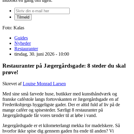
indboks én gang om ugen.
Foto: Kalas
Guides
Nyheder
Restauranter
tirsdag, 30. juni 2026 - 10:00
Restauranter på Jægergårdsgade: 8 steder du skal
prøve!
Skrevet af
Louise Monrad Larsen
Med sine små farvede huse, butikker med kunsthåndværk og
franske caféstole langs fortovskanten er Jægergårdsgade en af
Frederiksbjergs hyggeligste gader. Der er altid fuld af liv på de
mange caféer og spisesteder. Særligt 8 restauranter på
Jægergårdsgade får vores tænder til at løbe i vand.
Jægergårdsgade er et kilometerlangt mekka for madelskere. Så
hvorfor ikke spise dig gennem gaden fra ende til anden? Vi