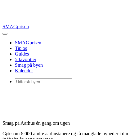
SMAGprisen
SMAGprisen
Tip os
Guides
5 favoritter
Smag på byen
Kalender
Smag på Aarhus én gang om ugen
Gør som 6.000 andre aarhusianere og få madglade nyheder i din