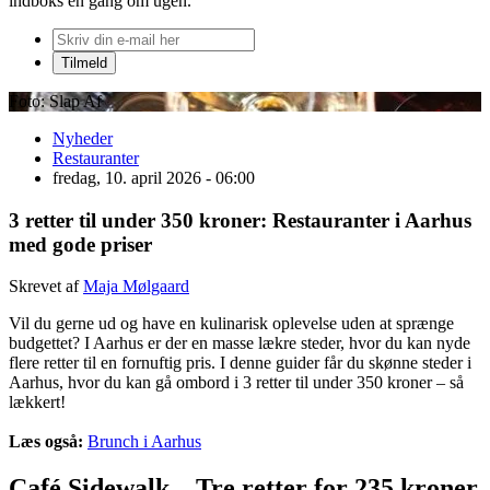
indboks én gang om ugen.
Foto: Slap Af
Nyheder
Restauranter
fredag, 10. april 2026 - 06:00
3 retter til under 350 kroner: Restauranter i Aarhus
med gode priser
Skrevet af
Maja Mølgaard
Vil du gerne ud og have en kulinarisk oplevelse uden at sprænge
budgettet? I Aarhus er der en masse lækre steder, hvor du kan nyde
flere retter til en fornuftig pris. I denne guider får du skønne steder i
Aarhus, hvor du kan gå ombord i 3 retter til under 350 kroner – så
lækkert!
Læs også:
Brunch i Aarhus
Café Sidewalk – Tre retter for 235 kroner