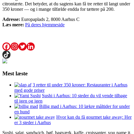
citrontærte. Det betyder, at du sagtens kan få tre retter til langt under
350 kroner — og i mange tilfælde endda for tættere på 200.
Adresse:
Europaplads 2, 8000 Aarhus C
Læs mere:
På deres hjemmeside
Mest læste
3 retter til under 350 kroner: Restauranter i Aarhus
med gode priser
Sushi i Aarhus: 10 steder du vil vende tilbage
til igen og igen
Billig mad i Aarhus: 10 lækre måltider for under
en hund
Hvor kan du få gourmet take away: Her
er 3 steder i Aarhus
Sushi, salat, sandwich, bøf, bagværk, kaffe, croissanter, you name it.