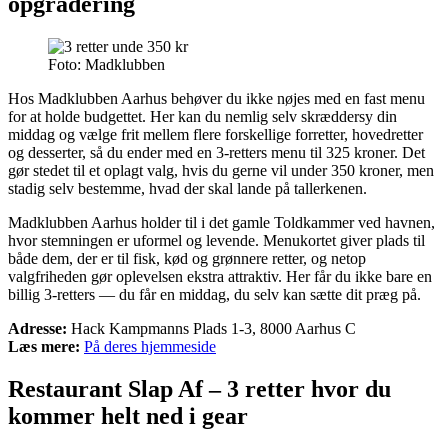
opgradering
Foto: Madklubben
Hos Madklubben Aarhus behøver du ikke nøjes med en fast menu
for at holde budgettet. Her kan du nemlig selv skræddersy din
middag og vælge frit mellem flere forskellige forretter, hovedretter
og desserter, så du ender med en 3-retters menu til 325 kroner. Det
gør stedet til et oplagt valg, hvis du gerne vil under 350 kroner, men
stadig selv bestemme, hvad der skal lande på tallerkenen.
Madklubben Aarhus holder til i det gamle Toldkammer ved havnen,
hvor stemningen er uformel og levende. Menukortet giver plads til
både dem, der er til fisk, kød og grønnere retter, og netop
valgfriheden gør oplevelsen ekstra attraktiv. Her får du ikke bare en
billig 3-retters — du får en middag, du selv kan sætte dit præg på.
Adresse:
Hack Kampmanns Plads 1-3, 8000 Aarhus C
Læs mere:
På deres hjemmeside
Restaurant Slap Af – 3 retter hvor du
kommer helt ned i gear