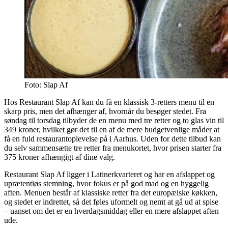
Foto: Slap Af
Hos Restaurant Slap Af kan du få en klassisk 3-retters menu til en
skarp pris, men det afhænger af, hvornår du besøger stedet. Fra
søndag til torsdag tilbyder de en menu med tre retter og to glas vin til
349 kroner, hvilket gør det til en af de mere budgetvenlige måder at
få en fuld restaurantoplevelse på i Aarhus. Uden for dette tilbud kan
du selv sammensætte tre retter fra menukortet, hvor prisen starter fra
375 kroner afhængigt af dine valg.
Restaurant Slap Af ligger i Latinerkvarteret og har en afslappet og
uprætentiøs stemning, hvor fokus er på god mad og en hyggelig
aften. Menuen består af klassiske retter fra det europæiske køkken,
og stedet er indrettet, så det føles uformelt og nemt at gå ud at spise
– uanset om det er en hverdagsmiddag eller en mere afslappet aften
ude.