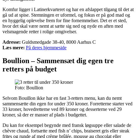
Komfur ligger i Latinerkvarteret og har en afslappet tilgang til det at
gå ud at spise. Stemningen er uformel, og fokus er på god mad og
en hyggelig oplevelse frem for fine fornemmelser. Det er et sted,
hvor det skal være nemt at sætte sig ned og nyde en aften med
velsmagende retter i rolige omgivelser.
Adresse:
Guldsmedgade 38-40, 8000 Aarhus C
Læs mere:
På deres hjemmeside
Boullion – Sammensæt dig egen tre
retters på budget
Foto: Boullion
Selvom Bouillon ikke har en fast 3-retters menu, kan du nemt
sammensætte din egen for under 350 kroner. Forretterne starter ved
33 kroner, hovedretterne ved 89 kroner og desserterne ved 29
kroner, så der er masser af plads i budgettet.
Du kan for eksempel begynde med fransk løgsuppe eller salade de
chèvre chaud, fortsætte med fish n’ chips, braiseret gris eller steak
frites og runde af med crème brûlée, mousse au chocolat eller