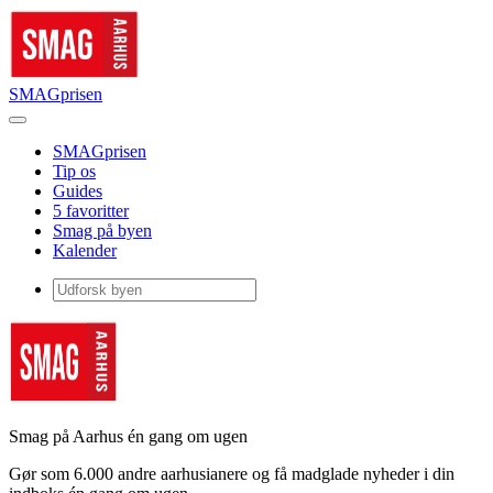
SMAGprisen
SMAGprisen
Tip os
Guides
5 favoritter
Smag på byen
Kalender
Smag på Aarhus én gang om ugen
Gør som 6.000 andre aarhusianere og få madglade nyheder i din