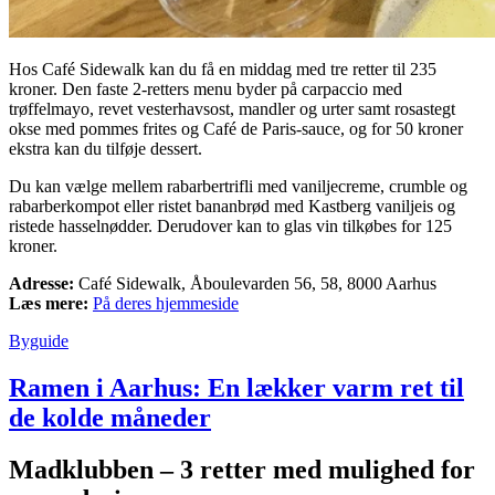
Hos Café Sidewalk kan du få en middag med tre retter til 235
kroner. Den faste 2-retters menu byder på carpaccio med
trøffelmayo, revet vesterhavsost, mandler og urter samt rosastegt
okse med pommes frites og Café de Paris-sauce, og for 50 kroner
ekstra kan du tilføje dessert.
Du kan vælge mellem rabarbertrifli med vaniljecreme, crumble og
rabarberkompot eller ristet bananbrød med Kastberg vaniljeis og
ristede hasselnødder. Derudover kan to glas vin tilkøbes for 125
kroner.
Adresse:
Café Sidewalk, Åboulevarden 56, 58, 8000 Aarhus
Læs mere:
På deres hjemmeside
Byguide
Ramen i Aarhus: En lækker varm ret til
de kolde måneder
Madklubben – 3 retter med mulighed for