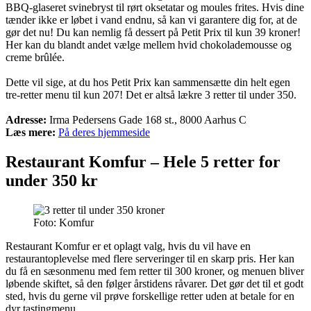
BBQ-glaseret svinebryst til rørt oksetatar og moules frites. Hvis dine
tænder ikke er løbet i vand endnu, så kan vi garantere dig for, at de
gør det nu! Du kan nemlig få dessert på Petit Prix til kun 39 kroner!
Her kan du blandt andet vælge mellem hvid chokolademousse og
creme brûlée.
Dette vil sige, at du hos Petit Prix kan sammensætte din helt egen
tre-retter menu til kun 207! Det er altså lækre 3 retter til under 350.
Adresse:
Irma Pedersens Gade 168 st., 8000 Aarhus C
Læs mere:
På deres hjemmeside
Restaurant Komfur – Hele 5 retter for
under 350 kr
Foto: Komfur
Restaurant Komfur er et oplagt valg, hvis du vil have en
restaurantoplevelse med flere serveringer til en skarp pris. Her kan
du få en sæsonmenu med fem retter til 300 kroner, og menuen bliver
løbende skiftet, så den følger årstidens råvarer. Det gør det til et godt
sted, hvis du gerne vil prøve forskellige retter uden at betale for en
dyr tastingmenu.