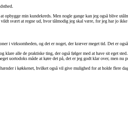
idsthed.
omt at opbygge min kundekreds. Men nogle gange kan jeg også blive utålm
vildt svært at regne ud, hvor tålmodig jeg skal være, for jeg har jo ikke 
oner i virksomheden, og det er noget, der kræver meget tid. Det er også d
og klare alle de praktiske ting, der også følger med at have sit eget sted
meget uortodoks måde at køre det på, det er jeg godt klar over, men nu pr
hænder i køkkenet, hvilket også vil give mulighed for at holde flere dag