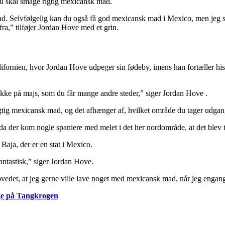
du skal smage rigtig mexicansk mad.
 mad. Selvfølgelig kan du også få god mexicansk mad i Mexico, men jeg 
 fra,” tilføjer Jordan Hove med et grin.
lifornien, hvor Jordan Hove udpeger sin fødeby, imens han fortæller his
 ikke på majs, som du får mange andre steder,” siger Jordan Hove .
rigtig mexicansk mad, og det afhænger af, hvilket område du tager udgang
da der kom nogle spaniere med melet i det her nordområde, at det blev ti
 Baja, der er en stat i Mexico.
fantastisk,” siger Jordan Hove.
edet, at jeg gerne ville lave noget med mexicansk mad, når jeg engang ko
nge på Tangkrogen