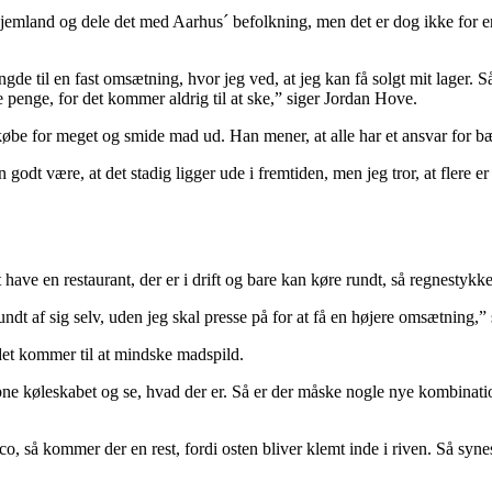
 hjemland og dele det med Aarhus´ befolkning, men det er dog ikke for 
ængde til en fast omsætning, hvor jeg ved, at jeg kan få solgt mit lager. 
 penge, for det kommer aldrig til at ske,” siger Jordan Hove.
t købe for meget og smide mad ud. Han mener, at alle har et ansvar for 
an godt være, at det stadig ligger ude i fremtiden, men jeg tror, at flere 
have en restaurant, der er i drift og bare kan køre rundt, så regnestykk
undt af sig selv, uden jeg skal presse på for at få en højere omsætning,”
det kommer til at mindske madspild.
 åbne køleskabet og se, hvad der er. Så er der måske nogle nye kombinatio
o, så kommer der en rest, fordi osten bliver klemt inde i riven. Så synes 