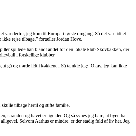
det var derfor, jeg kom til Europa i første omgang. Så det var lidt et
o ikke rejse tilbage,” fortæller Jordan Hove.
piller spillede han blandt andet for den lokale klub Skovbakken, der
leyball i forskellige klubber.
eg at gå og nørde lidt i køkkenet. Så tænkte jeg: ‘Okay, jeg kan ikke
kulle tilbage hertil og stifte familie.
en, stranden og havet er lige der. Og så synes jeg bare, at byen har
lligevel. Selvom Aarhus er mindre, er der stadig fuld af liv her. Jeg