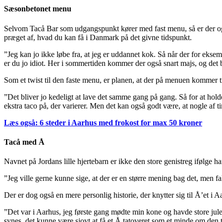
Sæsonbetonet menu
Selvom Tacå Bar som udgangspunkt kører med fast menu, så er der også 
præget af, hvad du kan få i Danmark på det givne tidspunkt.
”Jeg kan jo ikke løbe fra, at jeg er uddannet kok. Så når der for eksem
er du jo idiot. Her i sommertiden kommer der også snart majs, og det b
Som et twist til den faste menu, er planen, at der på menuen kommer til
”Det bliver jo kedeligt at lave det samme gang på gang. Så for at hold
ekstra taco på, der varierer. Men det kan også godt være, at nogle af t
Læs også: 6 steder i Aarhus med frokost for max 50 kroner
Tacå med Å
Navnet på Jordans lille hjertebarn er ikke den store genistreg ifølge h
”Jeg ville gerne kunne sige, at der er en større mening bag det, men fakti
Der er dog også en mere personlig historie, der knytter sig til Å’et i A
”Det var i Aarhus, jeg første gang mødte min kone og havde store julel
synes, det kunne være sjovt at få et Å tatoveret som et minde om den ti