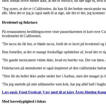
Men Jordan Hove mener ikke, at det er Mexico, du bør tage til, hvis 
”Jeg synes, at det er i Californien, du kan få det bedste mexicanske
alle. Men det er jeg jo også nødt til at sige, når det er der, jeg kommer
Hvedemel og fisketaco
På restaurantens bestillingsscreen viser pauseskærmen et kort over Ca
hvedemelet til Californien.
”De tacos du får her, er bløde tacos, fordi de er lavet på hvedemel og
Han fortæller, at der er mange forskellige opfattelser af, hvad der er 
”De gamle mexicanere vidste ikke, hvad en burrito var. Det var først, 
Fisketacoen på menukortet er også inspireret af den californiske halvø
“Den får du heller ikke andre steder her i Aarhus, men det smager jo 
”Da jeg startede på min uddannelse som kok, har jeg altid haft i baghov
Læs også: Food Festival: Vær med til at kåre Årets Hotdog Ko
Med bæredygtighed i fokus