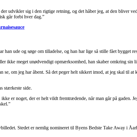
udvikler sig i den rigtige retning, og det håber jeg, at den bliver ved 
sk går forbi hver dag.”
arnaisesauce
r han ude og søge om tilladelse, og han har lige så stille fået bygget r
eller ikke meget unødvendigt opmærksomhed, han skaber omkring sin lil
 se, om jeg har åbent. Så det peger helt sikkert imod, at jeg skal til at ki
s stærkeste side.
e er noget, der er helt vildt fremtrædende, når man går på gaden. Jeg ha
skel.”
billedet. Stedet er nemlig nomineret til Byens Bedste Take Away i Åarhus 