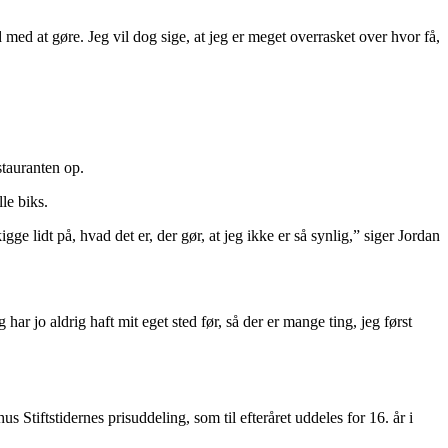
med at gøre. Jeg vil dog sige, at jeg er meget overrasket over hvor få,
estauranten op.
le biks.
gge lidt på, hvad det er, der gør, at jeg ikke er så synlig,” siger Jordan
r jo aldrig haft mit eget sted før, så der er mange ting, jeg først
Stiftstidernes prisuddeling, som til efteråret uddeles for 16. år i