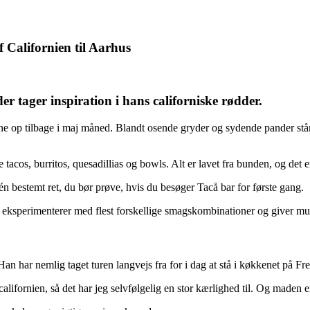
 Californien til Aarhus
 tager inspiration i hans californiske rødder.
rene op tilbage i maj måned. Blandt osende gryder og sydende pander s
 tacos, burritos, quesadillias og bowls. Alt er lavet fra bunden, og det
 én bestemt ret, du bør prøve, hvis du besøger Tacå bar for første gang.
 der eksperimenterer med flest forskellige smagskombinationer og giver mu
Han har nemlig taget turen langvejs fra for i dag at stå i køkkenet på F
ifornien, så det har jeg selvfølgelig en stor kærlighed til. Og maden er 