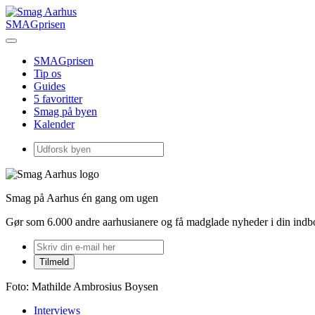
SMAGprisen
SMAGprisen
Tip os
Guides
5 favoritter
Smag på byen
Kalender
Smag på Aarhus én gang om ugen
Gør som 6.000 andre aarhusianere og få madglade nyheder i din ind
Foto: Mathilde Ambrosius Boysen
Interviews