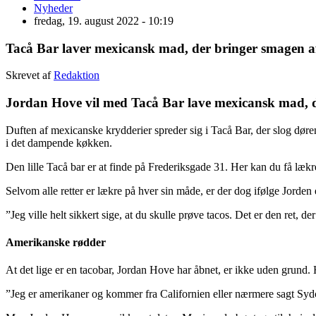
Nyheder
fredag, 19. august 2022 - 10:19
Tacå Bar laver mexicansk mad, der bringer smagen af
Skrevet af
Redaktion
Jordan Hove vil med Tacå Bar lave mexicansk mad, der
Duften af mexicanske krydderier spreder sig i Tacå Bar, der slog dø
i det dampende køkken.
Den lille Tacå bar er at finde på Frederiksgade 31. Her kan du få lækre
Selvom alle retter er lækre på hver sin måde, er der dog ifølge Jorden
”Jeg ville helt sikkert sige, at du skulle prøve tacos. Det er den ret,
Amerikanske rødder
At det lige er en tacobar, Jordan Hove har åbnet, er ikke uden grund. 
”Jeg er amerikaner og kommer fra Californien eller nærmere sagt Sydcal