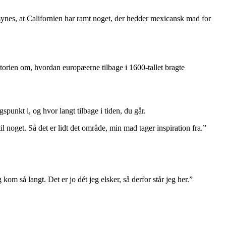
synes, at Californien har ramt noget, der hedder mexicansk mad for
torien om, hvordan europæerne tilbage i 1600-tallet bragte
spunkt i, og hvor langt tilbage i tiden, du går.
l noget. Så det er lidt det område, min mad tager inspiration fra.”
m så langt. Det er jo dét jeg elsker, så derfor står jeg her.”