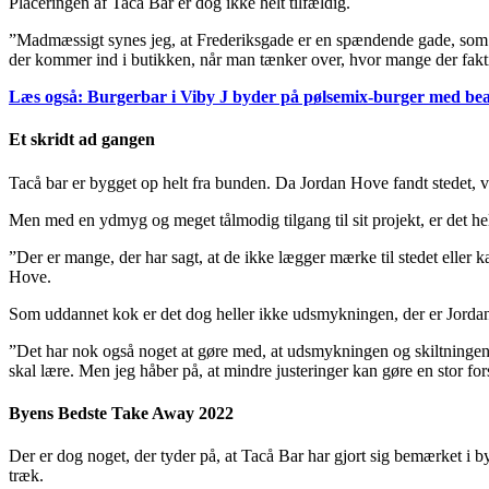
Placeringen af Tacå Bar er dog ikke helt tilfældig.
”Madmæssigt synes jeg, at Frederiksgade er en spændende gade, som der 
der kommer ind i butikken, når man tænker over, hvor mange der fakti
Læs også: Burgerbar i Viby J byder på pølsemix-burger med be
Et skridt ad gangen
Tacå bar er bygget op helt fra bunden. Da Jordan Hove fandt stedet, va
Men med en ydmyg og meget tålmodig tilgang til sit projekt, er det h
”Der er mange, der har sagt, at de ikke lægger mærke til stedet eller kan
Hove.
Som uddannet kok er det dog heller ikke udsmykningen, der er Jordan
”Det har nok også noget at gøre med, at udsmykningen og skiltningen ikk
skal lære. Men jeg håber på, at mindre justeringer kan gøre en stor for
Byens Bedste Take Away 2022
Der er dog noget, der tyder på, at Tacå Bar har gjort sig bemærket i by
træk.