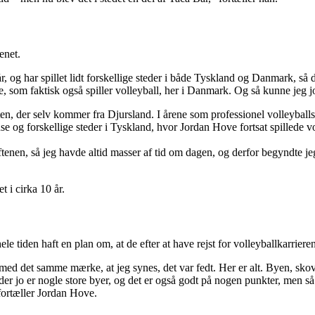
kenet.
år, og har spillet lidt forskellige steder i både Tyskland og Danmark, så 
e, som faktisk også spiller volleyball, her i Danmark. Og så kunne jeg j
ten, der selv kommer fra Djursland. I årene som professionel volleyballs
 og forskellige steder i Tyskland, hvor Jordan Hove fortsat spillede vol
 aftenen, så jeg havde altid masser af tid om dagen, og derfor begyndte j
 i cirka 10 år.
iden haft en plan om, at de efter at have rejst for volleyballkarrieren s
 med det samme mærke, at jeg synes, det var fedt. Her er alt. Byen, skov
er jo er nogle store byer, og det er også godt på nogen punkter, men så a
 fortæller Jordan Hove.