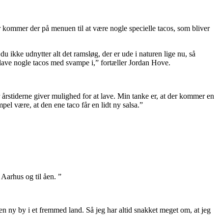
r kommer der på menuen til at være nogle specielle tacos, som bliver
u ikke udnytter alt det ramsløg, der er ude i naturen lige nu, så
t lave nogle tacos med svampe i,” fortæller Jordan Hove.
 årstiderne giver mulighed for at lave. Min tanke er, at der kommer en
pel være, at den ene taco får en lidt ny salsa.”
l Aarhus og til åen. ”
en ny by i et fremmed land. Så jeg har altid snakket meget om, at jeg