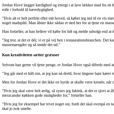
Jordan Hove lægger kærlighed og energi i at lave lækker mad fra sit
rolle i forhold til bæredygtighed.
”Hvis alt er helt perfekt efter mit hoved, så køber jeg ind til en vis m
noget madspild. Man åbner ikke sådan et sted her for at tjene en masse
Han fortæller, at han hellere vil købe for lidt og melde udsolgt end a
”Jeg tror, at det er dér, vi er på vej hen i restaurationsbranchen. Det k
massemængder og så smide det ud.”
Kun kreativiteten sætter grænser
Selvom han gerne vil tjene penge, er Jordan Hove også tilfreds med at 
”Jeg går med et håb om, at jeg kan nå dertil, hvor tingene bare kører r
Men for Jordan Hove er det ikke en byrde at skulle være kreativ, når 
”Hvis jeg skal være helt ærlig, så synes jeg faktisk, at det er sjovt at
mexicanske køkken gode muligheder for,” fortæller han.
”Hvis jeg for eksempel har revet noget ost, fordi det skal ovenpå en tac
skal jo nok smelte.