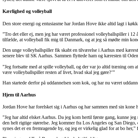
Kærlighed og volleyball
Den store energi og entusiasme har Jordan Hove ikke altid lagt i køk
”Tro det eller ej, men jeg har været professionel volleyballspiller i 12 
tilfælde, at volleyball fik mig til Danmark, og at jeg så mødte min kon
Den unge volleyballspiller fik skabt en tilværelse i Aarhus med kæres
senere blev til SK Aarhus. Sammen flyttede ham og kæresten til Odense
”Jeg fortsatte med at spille volleyball, og der var jo altid træning om
være volleyballspiller resten af livet, hvad skal jeg gøre?’”
Han startede derfor på uddannelsen som kok, og har nu været uddannet
Hjem til Aarhus
Jordan Hove har forelsket sig i Aarhus og har sammen med sin kone hele t
”Jeg har altid elsket Aarhus. Da jeg kom hertil første gang, kunne jeg
den helt rigtige størrelse. Jeg kommer fra Los Angeles og San Diego, d
synes det er en fremragende by, og jeg er virkelig glad for at bo her,”