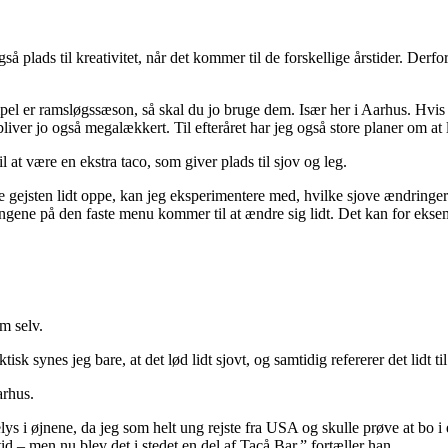
plads til kreativitet, når det kommer til de forskellige årstider. Derfo
pel er ramsløgssæson, så skal du jo bruge dem. Især her i Aarhus. Hvis d
liver jo også megalækkert. Til efteråret har jeg også store planer om a
 at være en ekstra taco, som giver plads til sjov og leg.
e gejsten lidt oppe, kan jeg eksperimentere med, hvilke sjove ændringer
ingene på den faste menu kommer til at ændre sig lidt. Det kan for eksem
am selv.
sk synes jeg bare, at det lød lidt sjovt, og samtidig refererer det lidt ti
arhus.
ys i øjnene, da jeg som helt ung rejste fra USA og skulle prøve at bo i 
d – men nu blev det i stedet en del af Tacå Bar,” fortæller han.