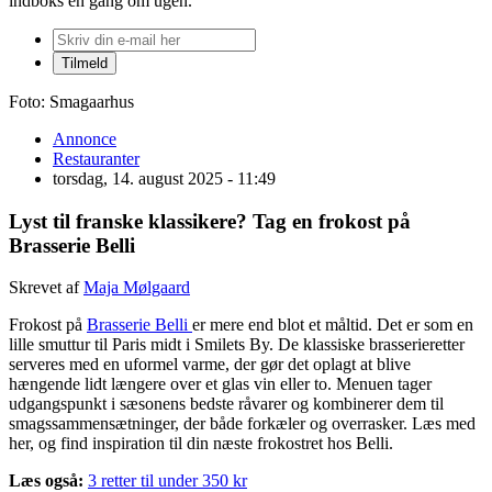
indboks én gang om ugen.
Foto: Smagaarhus
Annonce
Restauranter
torsdag, 14. august 2025 - 11:49
Lyst til franske klassikere? Tag en frokost på
Brasserie Belli
Skrevet af
Maja Mølgaard
Frokost på
Brasserie Belli
er mere end blot et måltid. Det er som en
lille smuttur til Paris midt i Smilets By. De klassiske brasserieretter
serveres med en uformel varme, der gør det oplagt at blive
hængende lidt længere over et glas vin eller to. Menuen tager
udgangspunkt i sæsonens bedste råvarer og kombinerer dem til
smagssammensætninger, der både forkæler og overrasker. Læs med
her, og find inspiration til din næste frokostret hos Belli.
Læs også:
3 retter til under 350 kr