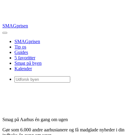
SMAGprisen
SMAGprisen
Tip os
Guides
5 favoritter
Smag på byen
Kalender
Smag på Aarhus én gang om ugen
Gør som 6.000 andre aarhusianere og få madglade nyheder i din