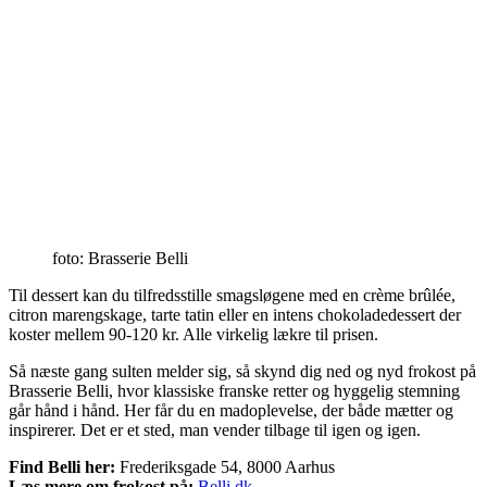
foto: Brasserie Belli
Til dessert kan du tilfredsstille smagsløgene med en crème brûlée,
citron marengskage, tarte tatin eller en intens chokoladedessert der
koster mellem 90-120 kr. Alle virkelig lækre til prisen.
Så næste gang sulten melder sig, så skynd dig ned og nyd frokost på
Brasserie Belli, hvor klassiske franske retter og hyggelig stemning
går hånd i hånd. Her får du en madoplevelse, der både mætter og
inspirerer. Det er et sted, man vender tilbage til igen og igen.
Find Belli her:
Frederiksgade 54, 8000 Aarhus
Læs mere om frokost på:
Belli.dk