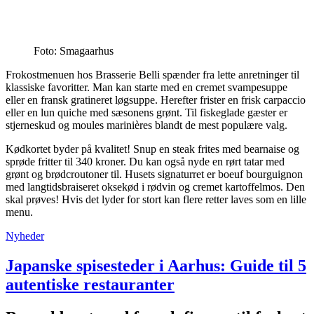
Foto: Smagaarhus
Frokostmenuen hos Brasserie Belli spænder fra lette anretninger til
klassiske favoritter. Man kan starte med en cremet svampesuppe
eller en fransk gratineret løgsuppe. Herefter frister en frisk carpaccio
eller en lun quiche med sæsonens grønt. Til fiskeglade gæster er
stjerneskud og moules marinières blandt de mest populære valg.
Kødkortet byder på kvalitet! Snup en steak frites med bearnaise og
sprøde fritter til 340 kroner. Du kan også nyde en rørt tatar med
grønt og brødcroutoner til. Husets signaturret er boeuf bourguignon
med langtidsbraiseret oksekød i rødvin og cremet kartoffelmos. Den
skal prøves! Hvis det lyder for stort kan flere retter laves som en lille
menu.
Nyheder
Japanske spisesteder i Aarhus: Guide til 5
autentiske restauranter