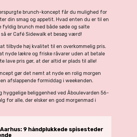
erspurgte brunch-koncept får du mulighed for
ter din smag og appetit. Hvad enten du er til en
e fyldig brunch med både søde og salte
, så er Café Sidewalk et besøg værd!
at tilbyde høj kvalitet til en overkommelig pris.
at nyde lækre og friske råvarer uden at betale
lave pris gør, at der altid er plads til alle!
ncept gør det nemt at nyde en rolig morgen
er en afslappende formiddag i weekenden.
er og hyggelige beliggenhed ved Åboulevarden 56-
lg for alle, der elsker en god morgenmad i
 Aarhus: 9 håndplukkede spisesteder
ende