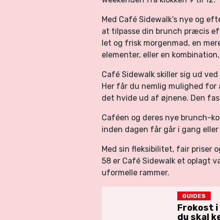
Med Café Sidewalk’s nye og eft
at tilpasse din brunch præcis ef
let og frisk morgenmad, en mer
elementer, eller en kombination
Café Sidewalk skiller sig ud ved 
Her får du nemlig mulighed for 
det hvide ud af øjnene. Den faste 
Caféen og deres nye brunch-ko
inden dagen får går i gang ell
Med sin fleksibilitet, fair pris
58 er Café Sidewalk et oplagt va
uformelle rammer.
GUIDES
Frokost i
du skal k