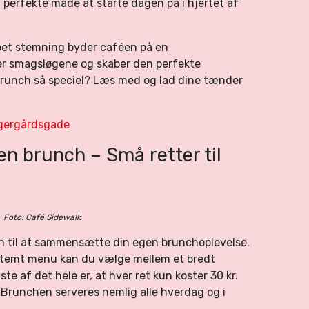
perfekte måde at starte dagen på i hjertet af
ppet stemning byder caféen på en
ter smagsløgene og skaber den perfekte
runch så speciel? Læs med og lad dine tænder
gergårdsgade
n brunch – Små retter til
Foto: Café Sidewalk
en til at sammensætte din egen brunchoplevelse.
estemt menu kan du vælge mellem et bredt
te af det hele er, at hver ret kun koster 30 kr.
 Brunchen serveres nemlig alle hverdag og i