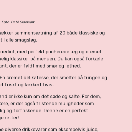
Foto: Café Sidewalk
 lækker sammensætning af 20 både klassiske og
til alle smagsløg.
enedict, med perfekt pocherede æg og cremet
åelig klassiker på menuen. Du kan også forkæle
sant, der er fyldt med smør og lethed.
 En cremet delikatesse, der smelter på tungen og
 friskt og lækkert twist.
ndler ikke kun om det søde og salte. For dem,
skere, er der også fristende muligheder som
rlig og forfriskende. Denne er en perfekt
e retter!
be diverse drikkevarer som eksempelvis juice,