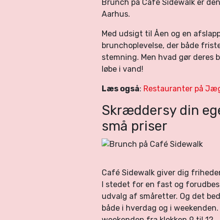
Brunch på Café Sidewalk er den 
Aarhus.
Med udsigt til Åen og en afsla
brunchoplevelse, der både fris
stemning. Men hvad gør deres b
løbe i vand!
Læs også
:
Restauranter på Jæ
Skræddersy din ege
små priser
Café Sidewalk giver dig frihed
I stedet for en fast og forudb
udvalg af småretter. Og det beds
både i hverdag og i weekenden.
weekenden fra klokken 9 til 12.