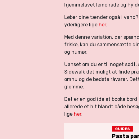
hjemmelavet lemonade og hyldeb
Løber dine tænder også i vand?
yderligere lige
her
.
Med denne variation, der spænde
friske, kan du sammensætte din
og humør.
Uanset om du er til noget sødt, s
Sidewalk det muligt at finde præc
omhu og de bedste råvarer. Dette
glemme.
Det er en god ide at booke bord
allerede et hit blandt både bes
lige
her
.
GUIDES
Pasta par