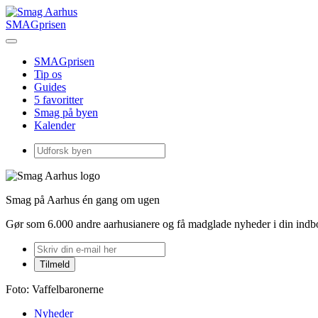
SMAGprisen
SMAGprisen
Tip os
Guides
5 favoritter
Smag på byen
Kalender
Smag på Aarhus én gang om ugen
Gør som 6.000 andre aarhusianere og få madglade nyheder i din ind
Foto: Vaffelbaronerne
Nyheder