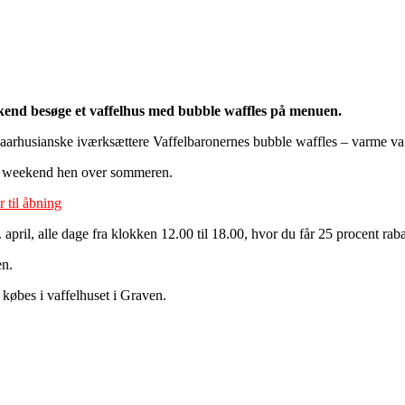
kend besøge et vaffelhus med bubble waffles på menuen.
aarhusianske iværksættere Vaffelbaronernes bubble waffles – varme vafle
ver weekend hen over sommeren.
 til åbning
pril, alle dage fra klokken 12.00 til 18.00, hvor du får 25 procent rab
en.
købes i vaffelhuset i Graven.