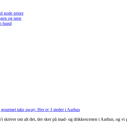
ed gode priser
 igen og igen
en hund
 gourmet take away: Her er 3 steder i Aarhus
 Vi skriver om alt det, der sker på mad- og drikkescenen i Aarhus, og v