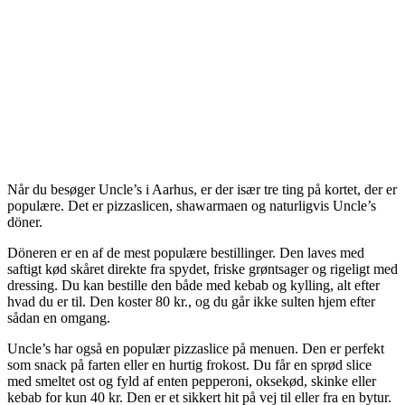
Når du besøger Uncle’s i Aarhus, er der især tre ting på kortet, der er
populære. Det er pizzaslicen, shawarmaen og naturligvis Uncle’s
döner.
Döneren er en af de mest populære bestillinger. Den laves med
saftigt kød skåret direkte fra spydet, friske grøntsager og rigeligt med
dressing. Du kan bestille den både med kebab og kylling, alt efter
hvad du er til. Den koster 80 kr., og du går ikke sulten hjem efter
sådan en omgang.
Uncle’s har også en populær pizzaslice på menuen. Den er perfekt
som snack på farten eller en hurtig frokost. Du får en sprød slice
med smeltet ost og fyld af enten pepperoni, oksekød, skinke eller
kebab for kun 40 kr. Den er et sikkert hit på vej til eller fra en bytur.