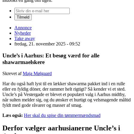
indboks én gang om ugen.
Annonce
Nyheder
Take away
fredag, 21. november 2025 - 09:52
Uncle’s i Aarhus: Et besøg værd for alle
shawarmaelskere
Skrevet af
Maja Mølgaard
Har du også haft lyst til en lækker shawarma pakket ind i en rulle
eller en fyldig döner, der rammer helt rigtigt? Så kender vi et sted.
Uncle’s på Vestergade er blevet et populært valg i Aarhus midtby,
når sulten melder sig, og du ønsker et hurtigt og velsmagende måltid
fyldt med gode råvarer og masser af smag.
Læs også:
Her skal du spise din tømmermændsmad
Derfor vælger aarhusianerne Uncle’s i