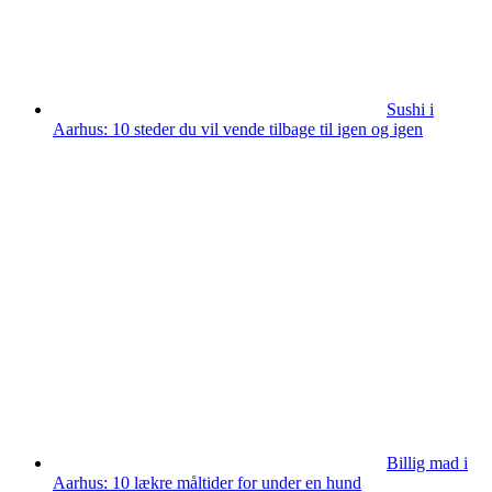
Sushi i
Aarhus: 10 steder du vil vende tilbage til igen og igen
Billig mad i
Aarhus: 10 lækre måltider for under en hund