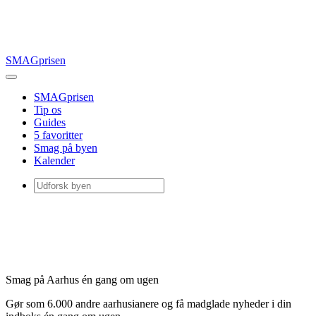
SMAGprisen
SMAGprisen
Tip os
Guides
5 favoritter
Smag på byen
Kalender
Smag på Aarhus én gang om ugen
Gør som 6.000 andre aarhusianere og få madglade nyheder i din