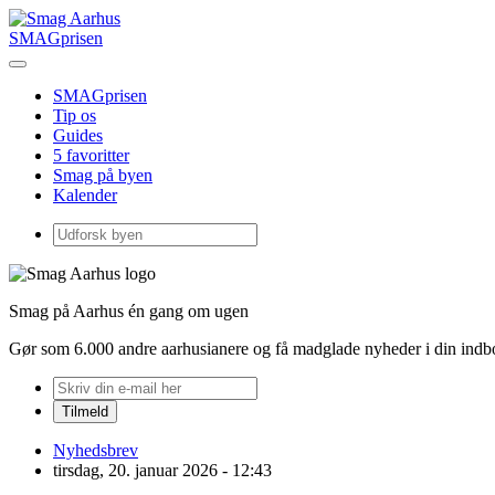
SMAGprisen
SMAGprisen
Tip os
Guides
5 favoritter
Smag på byen
Kalender
Smag på Aarhus én gang om ugen
Gør som 6.000 andre aarhusianere og få madglade nyheder i din ind
Nyhedsbrev
tirsdag, 20. januar 2026 - 12:43