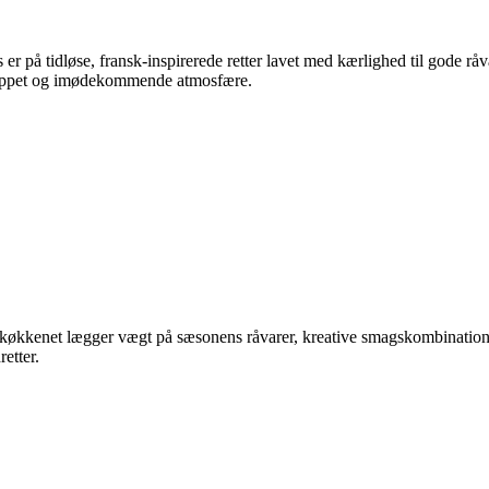
s er på tidløse, fransk-inspirerede retter lavet med kærlighed til gode r
afslappet og imødekommende atmosfære.
 køkkenet lægger vægt på sæsonens råvarer, kreative smagskombinatione
etter.