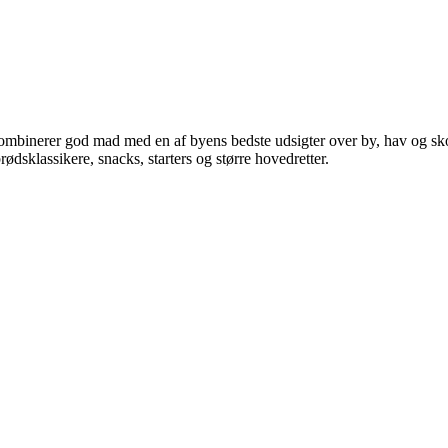
ombinerer god mad med en af byens bedste udsigter over by, hav og sko
sklassikere, snacks, starters og større hovedretter.