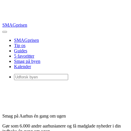
SMAGprisen
SMAGprisen
Tip os
Guides
5 favoritter
Smag på byen
Kalender
Smag på Aarhus én gang om ugen
Gør som 6.000 andre aarhusianere og få madglade nyheder i din