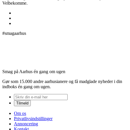
Velbekomme.
#smagaarhus
Smag på Aarhus én gang om ugen
Gør som 15.000 andre aarhusianere og få madglade nyheder i din
indboks én gang om ugen.
Om os
Privatlivsindstillinger
Annoncering
Kontakt