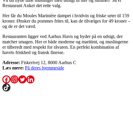
Vil du nyde dine muslinger med udsigt til hav og himmel? Så er
Restaurant Anker det rette valg.
Her får du Moules Mariniére dampet i hvidvin og friske urter til 159
kroner. Ønsker du pommes frites til, kan de tilvælges for 49 kroner –
og de er det værd.
Restauranten ligger ved Aarhus Havn og byder på en udsigt, der
matcher smagen. Her er både moderne og maritimt, og muslingerne
er tilberedt med respekt for råvaren. En perfekt kombination af
havets friskhed og fransk finesse.
Adresse:
Fiskerivej 12, 8000 Aarhus C
Læs mere:
På deres hjemmeside