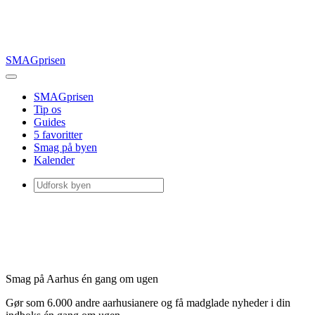
SMAGprisen
SMAGprisen
Tip os
Guides
5 favoritter
Smag på byen
Kalender
Smag på Aarhus én gang om ugen
Gør som 6.000 andre aarhusianere og få madglade nyheder i din