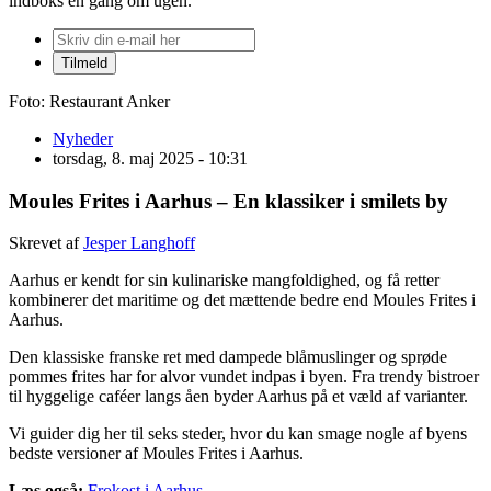
indboks én gang om ugen.
Foto: Restaurant Anker
Nyheder
torsdag, 8. maj 2025 - 10:31
Moules Frites i Aarhus – En klassiker i smilets by
Skrevet af
Jesper Langhoff
Aarhus er kendt for sin kulinariske mangfoldighed, og få retter
kombinerer det maritime og det mættende bedre end Moules Frites i
Aarhus.
Den klassiske franske ret med dampede blåmuslinger og sprøde
pommes frites har for alvor vundet indpas i byen. Fra trendy bistroer
til hyggelige caféer langs åen byder Aarhus på et væld af varianter.
Vi guider dig her til seks steder, hvor du kan smage nogle af byens
bedste versioner af Moules Frites i Aarhus.
Læs også:
Frokost i Aarhus