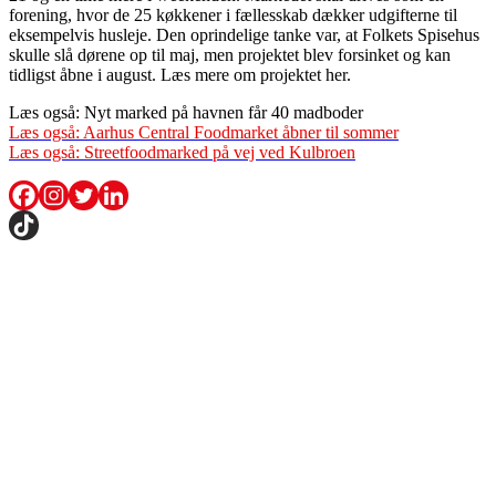
forening, hvor de 25 køkkener i fællesskab dækker udgifterne til
eksempelvis husleje. Den oprindelige tanke var, at Folkets Spisehus
skulle slå dørene op til maj, men projektet blev forsinket og kan
tidligst åbne i august. Læs mere om projektet her.
Læs også: Nyt marked på havnen får 40 madboder
Læs også: Aarhus Central Foodmarket åbner til sommer
Læs også: Streetfoodmarked på vej ved Kulbroen