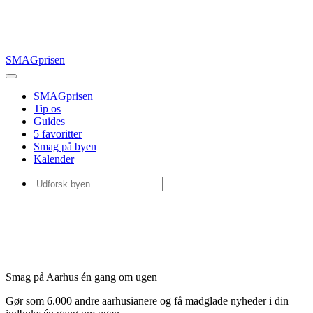
SMAGprisen
SMAGprisen
Tip os
Guides
5 favoritter
Smag på byen
Kalender
Smag på Aarhus én gang om ugen
Gør som 6.000 andre aarhusianere og få madglade nyheder i din