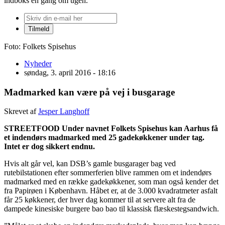
indboks én gang om ugen.
Foto: Folkets Spisehus
Nyheder
søndag, 3. april 2016 - 18:16
Madmarked kan være på vej i busgarage
Skrevet af
Jesper Langhoff
STREETFOOD Under navnet Folkets Spisehus kan Aarhus få
et indendørs madmarked med 25 gadekøkkener under tag.
Intet er dog sikkert endnu.
Hvis alt går vel, kan DSB’s gamle busgarager bag ved
rutebilstationen efter sommerferien blive rammen om et indendørs
madmarked med en række gadekøkkener, som man også kender det
fra Papirøen i København. Håbet er, at de 3.000 kvadratmeter asfalt
får 25 køkkener, der hver dag kommer til at servere alt fra de
dampede kinesiske burgere bao bao til klassisk flæskestegsandwich.