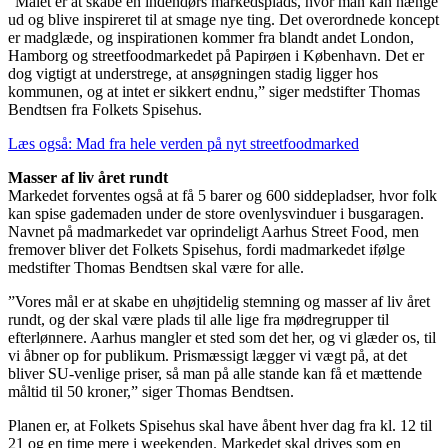
”Målet er at skabe en indendørs markedsplads, hvor man kan hænge
ud og blive inspireret til at smage nye ting. Det overordnede koncept
er madglæde, og inspirationen kommer fra blandt andet London,
Hamborg og streetfoodmarkedet på Papirøen i København. Det er
dog vigtigt at understrege, at ansøgningen stadig ligger hos
kommunen, og at intet er sikkert endnu,” siger medstifter Thomas
Bendtsen fra Folkets Spisehus.
Læs også: Mad fra hele verden på nyt streetfoodmarked
Masser af liv året rundt
Markedet forventes også at få 5 barer og 600 siddepladser, hvor folk
kan spise gademaden under de store ovenlysvinduer i busgaragen.
Navnet på madmarkedet var oprindeligt Aarhus Street Food, men
fremover bliver det Folkets Spisehus, fordi madmarkedet ifølge
medstifter Thomas Bendtsen skal være for alle.
”Vores mål er at skabe en uhøjtidelig stemning og masser af liv året
rundt, og der skal være plads til alle lige fra mødregrupper til
efterlønnere. Aarhus mangler et sted som det her, og vi glæder os, til
vi åbner op for publikum. Prismæssigt lægger vi vægt på, at det
bliver SU-venlige priser, så man på alle stande kan få et mættende
måltid til 50 kroner,” siger Thomas Bendtsen.
Planen er, at Folkets Spisehus skal have åbent hver dag fra kl. 12 til
21 og en time mere i weekenden. Markedet skal drives som en