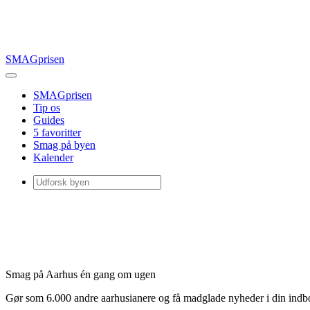
SMAGprisen
SMAGprisen
Tip os
Guides
5 favoritter
Smag på byen
Kalender
Smag på Aarhus én gang om ugen
Gør som 6.000 andre aarhusianere og få madglade nyheder i din ind