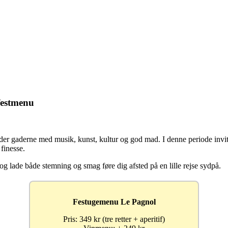
festmenu
lder gaderne med musik, kunst, kultur og god mad. I denne periode invi
finesse.
 og lade både stemning og smag føre dig afsted på en lille rejse sydpå.
Festugemenu Le Pagnol
Pris: 349 kr (tre retter + aperitif)