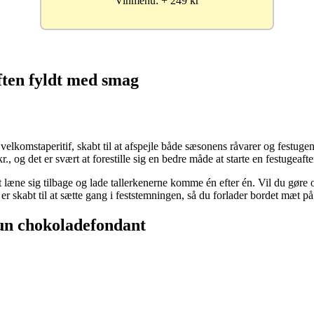
Vinmenu: + 249 kr
ten fyldt med smag
lkomstaperitif, skabt til at afspejle både sæsonens råvarer og festugen
, og det er svært at forestille sig en bedre måde at starte en festugeafte
 at læne sig tilbage og lade tallerkenerne komme én efter én. Vil du gøre 
r skabt til at sætte gang i feststemningen, så du forlader bordet mæt 
lun chokoladefondant