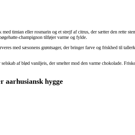
 timian eller rosmarin og et strejf af citrus, der sætter den rette st
bøgehatte-champignon tilføjer varme og fylde.
serveres med sæsonens grøntsager, der bringer farve og friskhed til ta
skab af blød vaniljeis, der smelter mod den varme chokolade. Friske bær
r aarhusiansk hygge