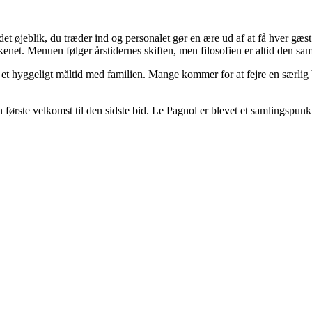
øjeblik, du træder ind og personalet gør en ære ud af at få hver gæst t
kenet. Menuen følger årstidernes skiften, men filosofien er altid den 
r et hyggeligt måltid med familien. Mange kommer for at fejre en særlig
en første velkomst til den sidste bid. Le Pagnol er blevet et samlingsp