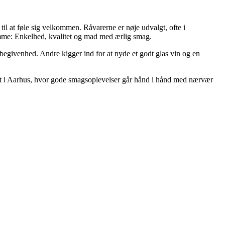
il at føle sig velkommen. Råvarerne er nøje udvalgt, ofte i
samme: Enkelhed, kvalitet og mad med ærlig smag.
 begivenhed. Andre kigger ind for at nyde et godt glas vin og en
unkt i Aarhus, hvor gode smagsoplevelser går hånd i hånd med nærvær