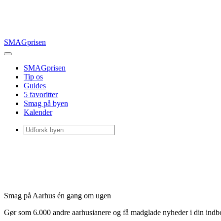
SMAGprisen
SMAGprisen
Tip os
Guides
5 favoritter
Smag på byen
Kalender
Smag på Aarhus én gang om ugen
Gør som 6.000 andre aarhusianere og få madglade nyheder i din ind