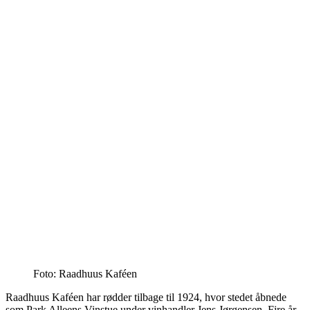
Foto: Raadhuus Kaféen
Raadhuus Kaféen har rødder tilbage til 1924, hvor stedet åbnede
som Park Alleens Vinstue under vinhandler Jens Jørgensen. Fire år