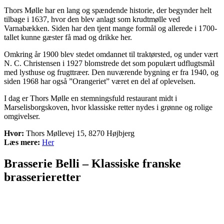
Thors Mølle har en lang og spændende historie, der begynder helt
tilbage i 1637, hvor den blev anlagt som krudtmølle ved
Varnabækken. Siden har den tjent mange formål og allerede i 1700-
tallet kunne gæster få mad og drikke her.
Omkring år 1900 blev stedet omdannet til traktørsted, og under vært
N. C. Christensen i 1927 blomstrede det som populært udflugtsmål
med lysthuse og frugttræer. Den nuværende bygning er fra 1940, og
siden 1968 har også ”Orangeriet” været en del af oplevelsen.
I dag er Thors Mølle en stemningsfuld restaurant midt i
Marselisborgskoven, hvor klassiske retter nydes i grønne og rolige
omgivelser.
Hvor:
Thors Møllevej 15, 8270 Højbjerg
Læs mere:
Her
Brasserie Belli – Klassiske franske
brasserieretter