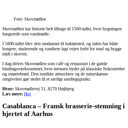
Foto: Skovmøllen
Skovmøllen har historie helt tilbage til 1500-tallet, hvor bygningen
fungerede som vandmølle.
I 1800-tallet blev den omdannet til traktørsted, og siden har både
borgere, studerende og vandrere lagt vejen forbi for mad og hygge
midt i skoven.
I dag drives Skovmøllen som café og restaurant i de gamle
bindingsværksrammer, hvor menuen byder på klassiske frokostretter
og smørrebrød. Den rustikke atmosfære og de naturskønne
omgivelser gør stedet til et særligt samlingspunkt.
Hvor:
Skovmøllevej 51, 8270 Højbjerg
Læs mere:
Her
Casablanca – Fransk brasserie-stemning i
hjertet af Aarhus