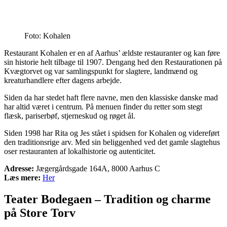
Foto: Kohalen
Restaurant Kohalen er en af Aarhus’ ældste restauranter og kan føre
sin historie helt tilbage til 1907. Dengang hed den Restaurationen på
Kvægtorvet og var samlingspunkt for slagtere, landmænd og
kreaturhandlere efter dagens arbejde.
Siden da har stedet haft flere navne, men den klassiske danske mad
har altid været i centrum. På menuen finder du retter som stegt
flæsk, pariserbøf, stjerneskud og røget ål.
Siden 1998 har Rita og Jes stået i spidsen for Kohalen og videreført
den traditionsrige arv. Med sin beliggenhed ved det gamle slagtehus
oser restauranten af lokalhistorie og autenticitet.
Adresse:
Jægergårdsgade 164A, 8000 Aarhus C
Læs mere:
Her
Teater Bodegaen – Tradition og charme
på Store Torv