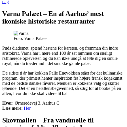
dag
Varna Palæet – En af Aarhus’ mest
ikoniske historiske restauranter
Foto: Varna Palæet
Puds diademet, spænd hestene for kareten, og fremman din indre
aristokrat. Varna har i mere end 100 år sat rammen om særligt
raffinerede oplevelser, og du kan ikke undgå at føle dig en smule
royal, når du træder ind i det smukke gamle palæ.
De sidste ti år har kokken Palle Enevoldsen stået for det kulinariske
program, der primært henter inspiration fra højere fransk kogekunst
med de bedste danske råvarer. Menuen er kokkens valg og skifter
løbende. Det er en helaftensbegivenhed, så sørg for at booke på en
aften, hvor du ikke skal videre til bal.
Hvor:
Ørneredevej 3, Aarhus C
Læs mere:
Her
Skovmøllen – Fra vandmølle til