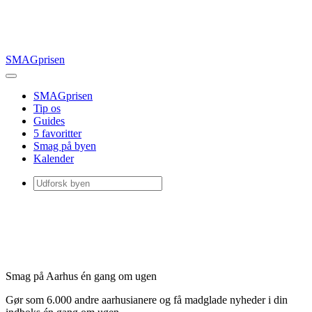
SMAGprisen
SMAGprisen
Tip os
Guides
5 favoritter
Smag på byen
Kalender
Smag på Aarhus én gang om ugen
Gør som 6.000 andre aarhusianere og få madglade nyheder i din