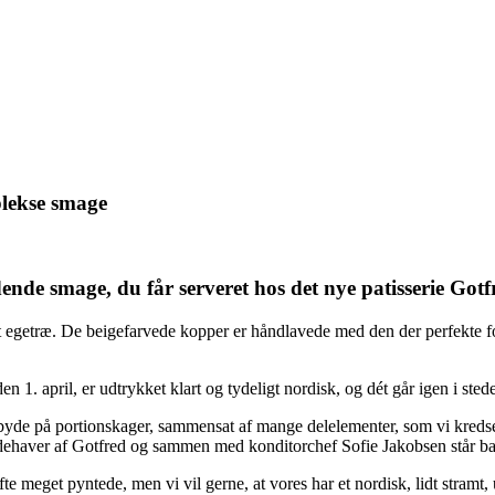
mplekse smage
nde smage, du får serveret hos det nye patisserie Got
yst egetræ. De beigefarvede kopper er håndlavede med den der perfekte
1. april, er udtrykket klart og tydeligt nordisk, og dét går igen i stede
t byde på portionskager, sammensat af mange delelementer, som vi kre
ndehaver af Gotfred og sammen med konditorchef Sofie Jakobsen står bag
 ofte meget pyntede, men vi vil gerne, at vores har et nordisk, lidt stram