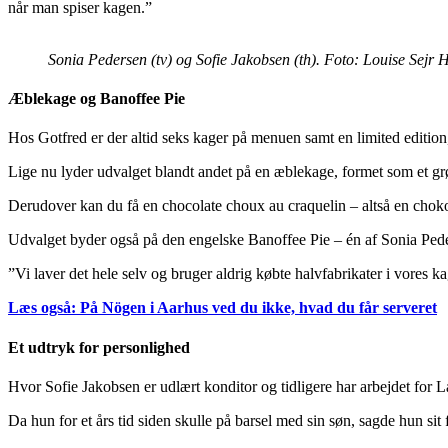
når man spiser kagen.”
Sonia Pedersen (tv) og Sofie Jakobsen (th). Foto: Louise Sejr
Æblekage og Banoffee Pie
Hos Gotfred er der altid seks kager på menuen samt en limited edition
Lige nu lyder udvalget blandt andet på en æblekage, formet som et g
Derudover kan du få en chocolate choux au craquelin – altså en chok
Udvalget byder også på den engelske Banoffee Pie – én af Sonia Pede
”Vi laver det hele selv og bruger aldrig købte halvfabrikater i vores k
Læs også: På Nögen i Aarhus ved du ikke, hvad du får serveret
Et udtryk for personlighed
Hvor Sofie Jakobsen er udlært konditor og tidligere har arbejdet fo
Da hun for et års tid siden skulle på barsel med sin søn, sagde hun sit