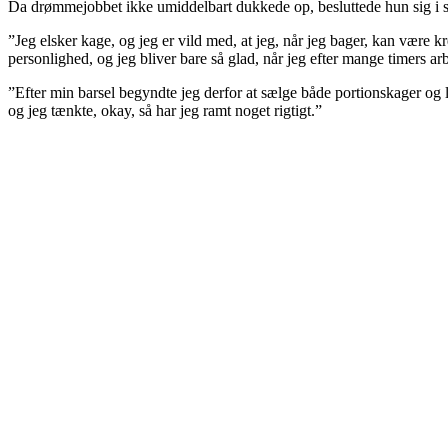
Da drømmejobbet ikke umiddelbart dukkede op, besluttede hun sig i st
”Jeg elsker kage, og jeg er vild med, at jeg, når jeg bager, kan være 
personlighed, og jeg bliver bare så glad, når jeg efter mange timers arb
”Efter min barsel begyndte jeg derfor at sælge både portionskager og l
og jeg tænkte, okay, så har jeg ramt noget rigtigt.”