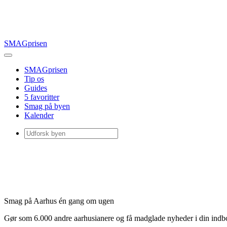
SMAGprisen
SMAGprisen
Tip os
Guides
5 favoritter
Smag på byen
Kalender
Smag på Aarhus én gang om ugen
Gør som 6.000 andre aarhusianere og få madglade nyheder i din ind