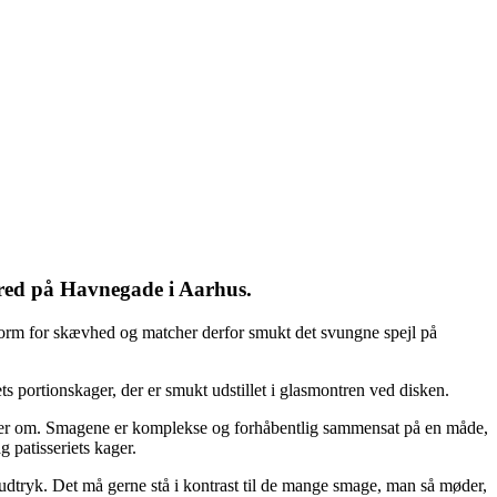
fred på Havnegade i Aarhus.
 form for skævhed og matcher derfor smukt det svungne spejl på
ts portionskager, der er smukt udstillet i glasmontren ved disken.
dser om. Smagene er komplekse og forhåbentlig sammensat på en måde,
 patisseriets kager.
t, udtryk. Det må gerne stå i kontrast til de mange smage, man så møder,