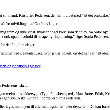
t sin mand, Kristoffer Pedersen, der har hjulpet med ”alt det praktiske
 stå for udviklingen af Gotfreds kager.
ig frem og ikke vidst, hvorfor noget blev, som det blev. Så Sofie hjælper
le et nøk opad i forhold til smage og finpudsning,” siger Sonia Pedersen.
for det fag, hun elsker.
e rammer ved Lagkagehuset, hvor jeg er udlært, og det her var helt ideel
enen og naturvin i glasset
r Pedersens, slægt.
gammelmandssukkersyge (Type 2-diabetes, red). Hans kone, Edith, Krist
in egen søn, Aske Gotfred,” fortæller Sonia Pedersen.
er tages med hjem til eftermiddagskaffen eller desserten. Du kan forudb