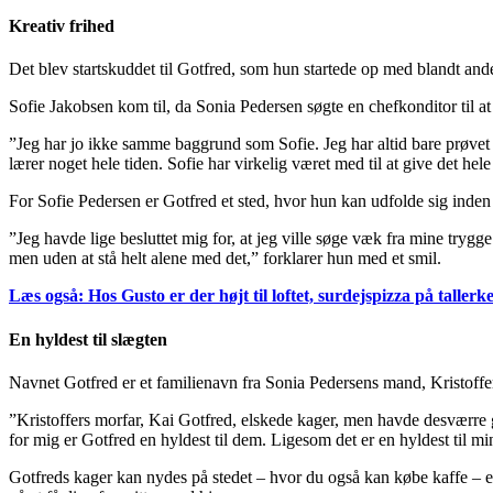
Kreativ frihed
Det blev startskuddet til Gotfred, som hun startede op med blandt ande
Sofie Jakobsen kom til, da Sonia Pedersen søgte en chefkonditor til at
”Jeg har jo ikke samme baggrund som Sofie. Jeg har altid bare prøvet m
lærer noget hele tiden. Sofie har virkelig været med til at give det he
For Sofie Pedersen er Gotfred et sted, hvor hun kan udfolde sig inden 
”Jeg havde lige besluttet mig for, at jeg ville søge væk fra mine trygg
men uden at stå helt alene med det,” forklarer hun med et smil.
Læs også: Hos Gusto er der højt til loftet, surdejspizza på tallerk
En hyldest til slægten
Navnet Gotfred er et familienavn fra Sonia Pedersens mand, Kristoffe
”Kristoffers morfar, Kai Gotfred, elskede kager, men havde desværre 
for mig er Gotfred en hyldest til dem. Ligesom det er en hyldest til m
Gotfreds kager kan nydes på stedet – hvor du også kan købe kaffe – ell