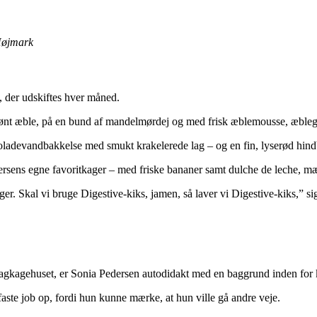
 Højmark
, der udskiftes hver måned.
rønt æble, på en bund af mandelmørdej og med frisk æblemousse, æbleg
oladevandbakkelse med smukt krakelerede lag – og en fin, lyserød hindb
rsens egne favoritkager – med friske bananer samt dulche de leche, mæ
ager. Skal vi bruge Digestive-kiks, jamen, så laver vi Digestive-kiks,” s
r Lagkagehuset, er Sonia Pedersen autodidakt med en baggrund inden fo
 faste job op, fordi hun kunne mærke, at hun ville gå andre veje.