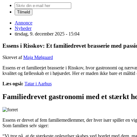
Annonce
Nyheder
tirsdag, 9. december 2025 - 15:04
Essens i Risskov: Et familiedrevet brasserie med pass
Skrevet af
Maja Mølgaard
Essens er et familieejet brasserie i Risskov, hvor gastronomi og nær
kvalitet og fællesskab er i højsædet. Her er maden ikke bare et målti
Læs også:
Tatar i Aarhus
Familiedrevet gastronomi med et stærkt h
Essens er drevet af fem familiemedlemmer, der hver især spiller en vig
Som familien selv siger:
“Vi tror på, at de stærkeste oplevelser skabes ved bordet med dem, man