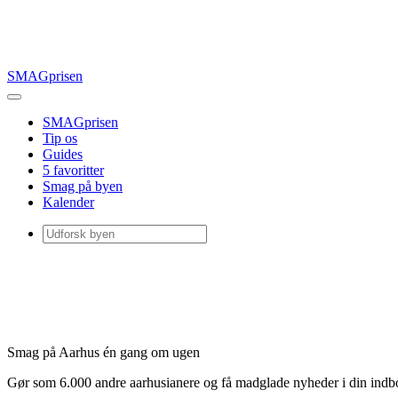
SMAGprisen
SMAGprisen
Tip os
Guides
5 favoritter
Smag på byen
Kalender
Smag på Aarhus én gang om ugen
Gør som 6.000 andre aarhusianere og få madglade nyheder i din ind