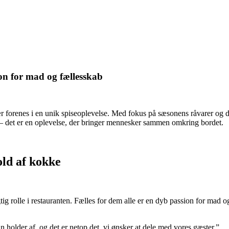
ion for mad og fællesskab
vær forenes i en unik spiseoplevelse. Med fokus på sæsonens råvarer og
d – det er en oplevelse, der bringer mennesker sammen omkring bordet.
old af kokke
tig rolle i restauranten. Fælles for dem alle er en dyb passion for mad
 holder af, og det er netop det, vi ønsker at dele med vores gæster.”