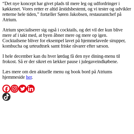
“Det nye koncept har givet plads til mere leg og udfordringer i
køkkenet. Vores retter er altid årstidsbestemt, og vi tester og udvikler
retterne hele tiden,” fortæller Søren Jakobsen, restaurantchef på
Atrium.
Atrium specialiserer sig også i cocktails, og det vil der kun blive
mere af i takt med, at byen åbner mere og mere op igen.
Cocktailsene bliver for eksempel lavet på hjemmelavede sirupper,
kombucha og urteudtræk samt friske råvarer efter sæson.
I hele december kan du hver lørdag få den nye dining-menu til
frokost. Så er der sikret en lækker pause i julegaveindkøbene.
Læs mere om den aktuelle menu og book bord på Atriums
hjemmeside
her
.