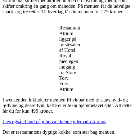
Atrium har skiftet menukortet ud med en fast dining-menu, som
skifter omkring én gang om måneden. På menuen får du udvalgte
snacks og tre retter. Til hverdag får du menuen for 275 kroner.
Restaurant
Atrium
ligger på
førstesalen
af Hotel
Royal
med egen
indgang
fra Store
Torv.
Foto:
Atrium
I weekenden inkluderer menuen fri vinbar med to slags hvid- og
rødvine og dessertvin, kaffe eller te og hjemmelavet sødt. Alt dette
får du for kun 495 kroner.
Læs også: 3 bud på jubelvækkende julemad i Aarhus
Det er restaurantens dygtige kokke, som står bag menuen.