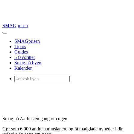
SMAGprisen
SMAGprisen
Tip os
Guides
5 favoritter
Smag på byen
Kalender
Smag på Aarhus én gang om ugen
Gør som 6.000 andre aarhusianere og få madglade nyheder i din