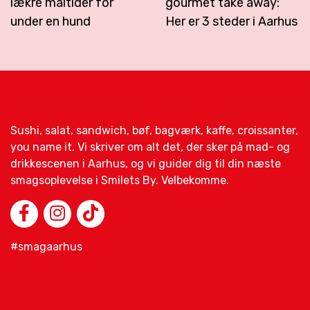
lækre måltider for
gourmet take away:
under en hund
Her er 3 steder i Aarhus
Sushi, salat, sandwich, bøf, bagværk, kaffe, croissanter,
you name it. Vi skriver om alt det, der sker på mad- og
drikkescenen i Aarhus, og vi guider dig til din næste
smagsoplevelse i Smilets By. Velbekomme.
#smagaarhus