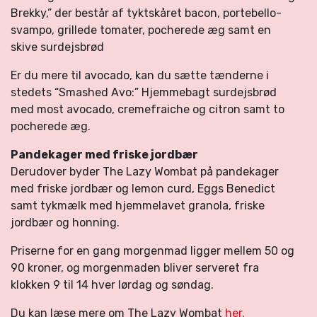
Brekky,” der består af tyktskåret bacon, portebello-
svampo, grillede tomater, pocherede æg samt en
skive surdejsbrød
Er du mere til avocado, kan du sætte tænderne i
stedets “Smashed Avo:” Hjemmebagt surdejsbrød
med most avocado, cremefraiche og citron samt to
pocherede æg.
Pandekager med friske jordbær
Derudover byder The Lazy Wombat på pandekager
med friske jordbær og lemon curd, Eggs Benedict
samt tykmælk med hjemmelavet granola, friske
jordbær og honning.
Priserne for en gang morgenmad ligger mellem 50 og
90 kroner, og morgenmaden bliver serveret fra
klokken 9 til 14 hver lørdag og søndag.
Du kan læse mere om The Lazy Wombat
her.