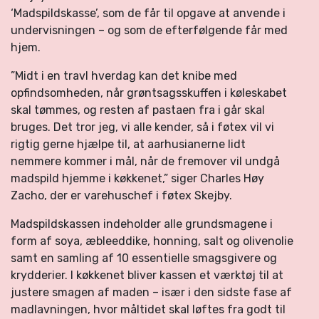
‘Madspildskasse’, som de får til opgave at anvende i
undervisningen – og som de efterfølgende får med
hjem.
”Midt i en travl hverdag kan det knibe med
opfindsomheden, når grøntsagsskuffen i køleskabet
skal tømmes, og resten af pastaen fra i går skal
bruges. Det tror jeg, vi alle kender, så i føtex vil vi
rigtig gerne hjælpe til, at aarhusianerne lidt
nemmere kommer i mål, når de fremover vil undgå
madspild hjemme i køkkenet,” siger Charles Høy
Zacho, der er varehuschef i føtex Skejby.
Madspildskassen indeholder alle grundsmagene i
form af soya, æbleeddike, honning, salt og olivenolie
samt en samling af 10 essentielle smagsgivere og
krydderier. I køkkenet bliver kassen et værktøj til at
justere smagen af maden – især i den sidste fase af
madlavningen, hvor måltidet skal løftes fra godt til