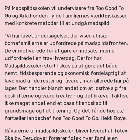
På Madspildsskolen vil undervisere fra Too Good To
Go og Arla Fonden fylde familiernes værktøjskasser
med konkrete metoder til at undgå madspild.
“Vi har lavet undersøgelser, der viser, at især
børnefamilierne er udfordrede på madspildsfronten.
De er motiverede for at gøre en indsats, men er
udfordrede i en travl hverdag. Derfor har
Madspildsskolen stort fokus på at gøre det både
nemt, tidsbesparende og økonomisk fordelagtigt at
lave mad af de rester og råvarer, man allerede har på
lager. Det handler blandt andet om at løsrive sig fra
opskrifterne og være kreativ – og det kræver faktisk
ikke meget andet end et basalt kendskab til
grundsmage og lidt træning. Og det får de hos os,”
fortæller landechef hos Too Good To Go, Heidi Boye.
Råvarerne til madspildsskolen bliver leveret af føtex
Skejby. Derudover forærer føtex hver familie en