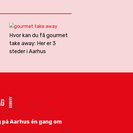
Hvor kan du få gourmet
take away: Her er 3
steder i Aarhus
 på Aarhus én gang om