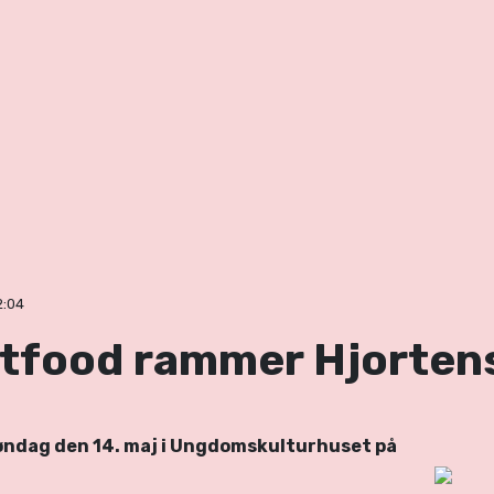
2:04
etfood rammer Hjorte
øndag den 14. maj i Ungdomskulturhuset på