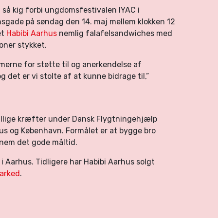
, så kig forbi ungdomsfestivalen IYAC i
sgade på søndag den 14. maj mellem klokken 12
et
Habibi Aarhus
nemlig falafelsandwiches med
oner stykket.
merne for støtte til og anerkendelse af
det er vi stolte af at kunne bidrage til,”
villige kræfter under Dansk Flygtningehjælp
hus og København. Formålet er at bygge bro
nem det gode måltid.
i Aarhus. Tidligere har Habibi Aarhus solgt
Marked
.