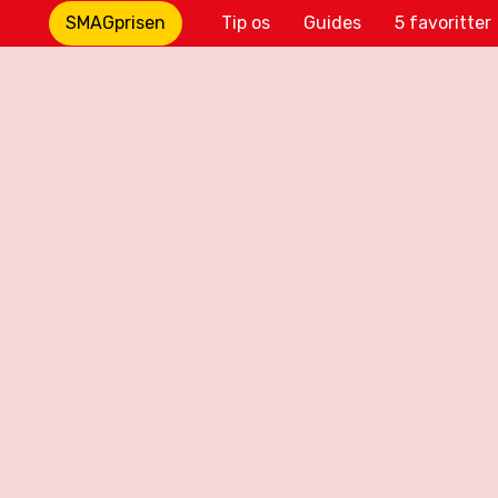
SMAGprisen
Tip os
Guides
5 favoritter