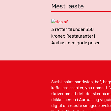
Mest læste
3 retter til under 350
kroner: Restauranter i
Aarhus med gode priser
Sushi, salat, sandwich, bøf, ba
kaffe, croissanter, you name it. V
skriver om alt det, der sker på 
drikkescenen i Aarhus, og vi gui
dig til din næste smagsoplevelse