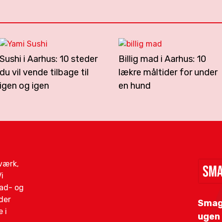
Sushi i Aarhus: 10 steder
Billig mad i Aarhus: 10
du vil vende tilbage til
lækre måltider for under
igen og igen
en hund
gværk,
i
mad- og
der
Smag
 i
ugen