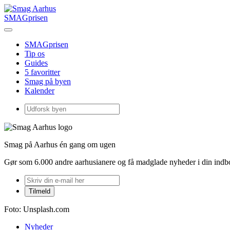
SMAGprisen
SMAGprisen
Tip os
Guides
5 favoritter
Smag på byen
Kalender
Smag på Aarhus én gang om ugen
Gør som 6.000 andre aarhusianere og få madglade nyheder i din ind
Foto: Unsplash.com
Nyheder