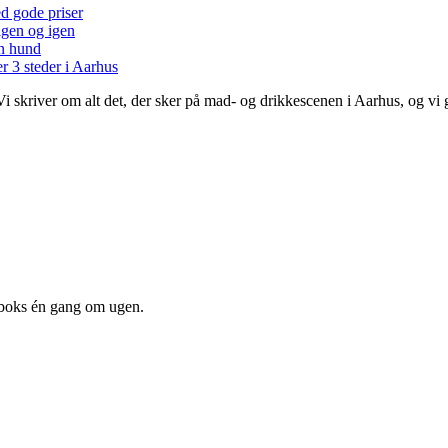
ed gode priser
 igen og igen
en hund
r 3 steder i Aarhus
 Vi skriver om alt det, der sker på mad- og drikkescenen i Aarhus, og v
dboks én gang om ugen.