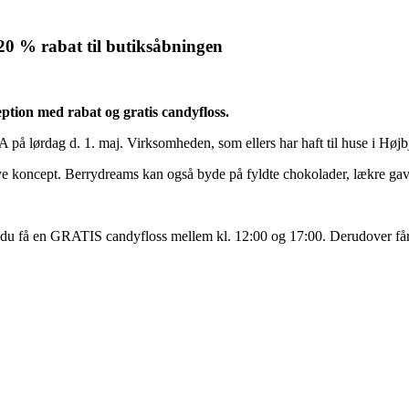
 20 % rabat til butiksåbningen
eption med rabat og gratis candyfloss.
å lørdag d. 1. maj. Virksomheden, som ellers har haft til huse i Højbje
t nye koncept. Berrydreams kan også byde på fyldte chokolader, lækre 
kan du få en GRATIS candyfloss mellem kl. 12:00 og 17:00. Derudover