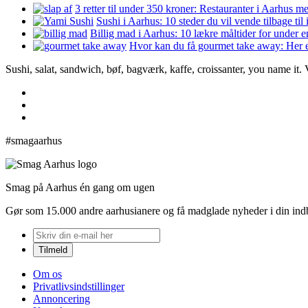
3 retter til under 350 kroner: Restauranter i Aarhus m
Sushi i Aarhus: 10 steder du vil vende tilbage til
Billig mad i Aarhus: 10 lækre måltider for under 
Hvor kan du få gourmet take away: Her e
Sushi, salat, sandwich, bøf, bagværk, kaffe, croissanter, you name it.
#smagaarhus
Smag på Aarhus én gang om ugen
Gør som 15.000 andre aarhusianere og få madglade nyheder i din in
Om os
Privatlivsindstillinger
Annoncering