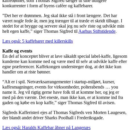
kaffebønner, som Thomas Sigfred sælger til sine tidligere
konkurrenter i form af byens caféer og kaffebarer.
”Det her er drømmen. Jeg skal ikke stå i front længere. Det har
været nogle fede år, men jeg trænger til at træde et skridt tilbage. I
stedet for at brygge og servere skal jeg nu selv riste og udvikle min
helt egen kaffe,” siger Thomas Sigfred til
Aarhus Stiftstidende
.
Læs også: 5 kaffebarer med killerskills
Kaffe og events
En del af konceptet bliver at lave såkaldt special label-kaffe, ligesom
kunderne kan komme ned og være med til selv at udvikle kaffe efter
egne præferencer. Kaffekongen understreger dog, at det ikke kun
handler om at riste bønner.
“Alt er i spil. Netværksarrangementer i startup-miljøet, kurser,
kaffesmagninger, events for virksomheder, polterabends … you
name it. Jeg vil rigtig gerne have folk til at komme her, og jeg er
med på den værste. Det eneste, man ikke kan, er at komme ind fra
gaden og købe en kop kaffe,” siger Thomas Sigfred til avisen.
Sigfreds Kafferisteri ejes af Thomas Sigfreds ven Morten Laugesen,
der blandt andet driver Sharks Poolhall i Frederiksgade.
Læs også: Haralds Kaffebar åbner på Langenæs