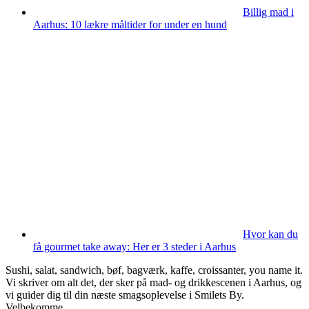
Billig mad i
Aarhus: 10 lækre måltider for under en hund
Hvor kan du
få gourmet take away: Her er 3 steder i Aarhus
Sushi, salat, sandwich, bøf, bagværk, kaffe, croissanter, you name it.
Vi skriver om alt det, der sker på mad- og drikkescenen i Aarhus, og
vi guider dig til din næste smagsoplevelse i Smilets By.
Velbekomme.