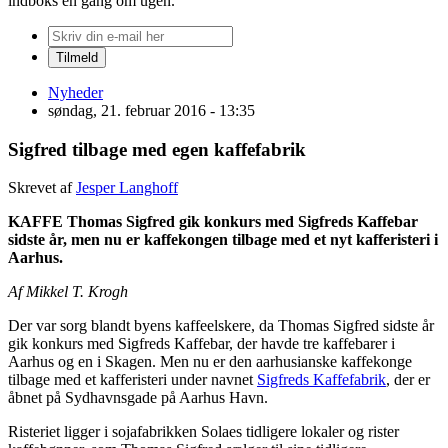
indboks én gang om ugen.
Nyheder
søndag, 21. februar 2016 - 13:35
Sigfred tilbage med egen kaffefabrik
Skrevet af
Jesper Langhoff
KAFFE Thomas Sigfred gik konkurs med Sigfreds Kaffebar
sidste år, men nu er kaffekongen tilbage med et nyt kafferisteri i
Aarhus.
Af Mikkel T. Krogh
Der var sorg blandt byens kaffeelskere, da Thomas Sigfred sidste år
gik konkurs med Sigfreds Kaffebar, der havde tre kaffebarer i
Aarhus og en i Skagen. Men nu er den aarhusianske kaffekonge
tilbage med et kafferisteri under navnet
Sigfreds Kaffefabrik
, der er
åbnet på Sydhavnsgade på Aarhus Havn.
Risteriet ligger i sojafabrikken Solaes tidligere lokaler og rister