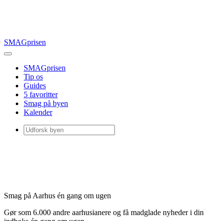
SMAGprisen
SMAGprisen
Tip os
Guides
5 favoritter
Smag på byen
Kalender
Smag på Aarhus én gang om ugen
Gør som 6.000 andre aarhusianere og få madglade nyheder i din