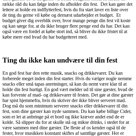
række råd du kan følge inden du afholder din fest. Det kan gøre det
lettere at holde en indflytterfest, hvis du fra start laver en liste over
de ting du gerne vil købe og dernæst udarbejder et budget. Et
budget giver dig overblik over, hvor mange penge din fest vil koste
og kan sørge for, at du ikke bruger flere penge end du har. Det kan
også være en fordel at købe stort ind, så bliver du ikke fristet til at
købe mere end hvad du har budgetteret med.
Ting du ikke kan undvære til din fest
En god fest har den rette musik, snacks og drikkevarer. Du kan
forberede meget inden din fest starter. Hvis du vælger nogle nemme
snacks eller små tapas anretninger, så kan du nemt være klar til at
holde din fest hurtigt. En god vært melder ud til sine gæster, hvad de
kan forvente af mad- og drikkevarer til festen. Det gør at dine gæster
har spist hjemmefra, hvis du skriver der ikke bliver serveret mad.
Dog må du som minimum serverer snacks eller drikkevarer til din
fest, som dine gæster kan nyde sammen. Du kan købe billige Cider,
som er let at anbringe på et bord og ikke kræver andet end de er
kolde. Så slipper du for at skulle stå og mikse drinks, i stedet for at
være sammen med dine gæster. De fleste af os kender også til de
fester, hvor musikken konstant skiftes af samtlige gæster. Her er