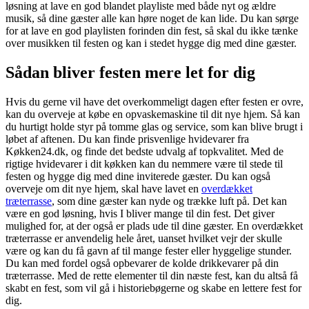
løsning at lave en god blandet playliste med både nyt og ældre
musik, så dine gæster alle kan høre noget de kan lide. Du kan sørge
for at lave en god playlisten forinden din fest, så skal du ikke tænke
over musikken til festen og kan i stedet hygge dig med dine gæster.
Sådan bliver festen mere let for dig
Hvis du gerne vil have det overkommeligt dagen efter festen er ovre,
kan du overveje at købe en opvaskemaskine til dit nye hjem. Så kan
du hurtigt holde styr på tomme glas og service, som kan blive brugt i
løbet af aftenen. Du kan finde prisvenlige hvidevarer fra
Køkken24.dk, og finde det bedste udvalg af topkvalitet. Med de
rigtige hvidevarer i dit køkken kan du nemmere være til stede til
festen og hygge dig med dine inviterede gæster. Du kan også
overveje om dit nye hjem, skal have lavet en
overdækket
træterrasse
, som dine gæster kan nyde og trække luft på. Det kan
være en god løsning, hvis I bliver mange til din fest. Det giver
mulighed for, at der også er plads ude til dine gæster. En overdækket
træterrasse er anvendelig hele året, uanset hvilket vejr der skulle
være og kan du få gavn af til mange fester eller hyggelige stunder.
Du kan med fordel også opbevarer de kolde drikkevarer på din
træterrasse. Med de rette elementer til din næste fest, kan du altså få
skabt en fest, som vil gå i historiebøgerne og skabe en lettere fest for
dig.