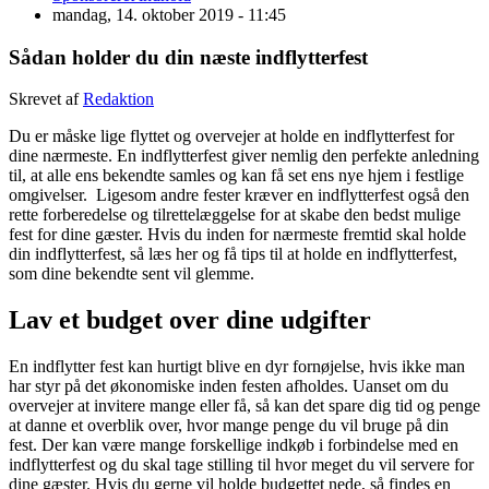
mandag, 14. oktober 2019 - 11:45
Sådan holder du din næste indflytterfest
Skrevet af
Redaktion
Du er måske lige flyttet og overvejer at holde en indflytterfest for
dine nærmeste. En indflytterfest giver nemlig den perfekte anledning
til, at alle ens bekendte samles og kan få set ens nye hjem i festlige
omgivelser. Ligesom andre fester kræver en indflytterfest også den
rette forberedelse og tilrettelæggelse for at skabe den bedst mulige
fest for dine gæster. Hvis du inden for nærmeste fremtid skal holde
din indflytterfest, så læs her og få tips til at holde en indflytterfest,
som dine bekendte sent vil glemme.
Lav et budget over dine udgifter
En indflytter fest kan hurtigt blive en dyr fornøjelse, hvis ikke man
har styr på det økonomiske inden festen afholdes. Uanset om du
overvejer at invitere mange eller få, så kan det spare dig tid og penge
at danne et overblik over, hvor mange penge du vil bruge på din
fest. Der kan være mange forskellige indkøb i forbindelse med en
indflytterfest og du skal tage stilling til hvor meget du vil servere for
dine gæster. Hvis du gerne vil holde budgettet nede, så findes en