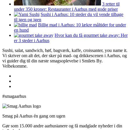
3 retter til
under 350 kroner: Restauranter i Aarhus med gode priser
Sushi i Aarhus: 10 steder du vil vende tilbage
til igen og igen
Billig mad i Aarhus: 10 lækre måltider for under
en hund
Hvor kan du få gourmet take away: Her
er 3 steder i Aarhus
Sushi, salat, sandwich, bøf, bagværk, kaffe, croissanter, you name it.
Vi skriver om alt det, der sker på mad- og drikkescenen i Aarhus, og
vi guider dig til din næste smagsoplevelse i Smilets By.
Velbekomme.
#smagaarhus
Smag på Aarhus én gang om ugen
Gør som 15.000 andre aarhusianere og få madglade nyheder i din