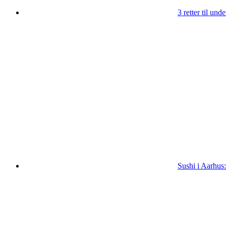
3 retter til un
Sushi i Aarhus: