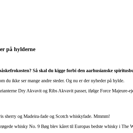
er på hylderne
 påskefrokosten? Så skal du kigge forbi den aarhusianske spiritusbu
som du ikke ser mange andre steder. Og nu er der nyheder på hylde.
 Varianterne Dry Akvavit og Ribs Akvavit passer, ifølge Force Majeure-e
svis sherry og Madeira-fade og Scotch whiskyfade. Mmmm!
øgede whisky No. 9 Bøg blev kåret til Europas bedste whisky i The 