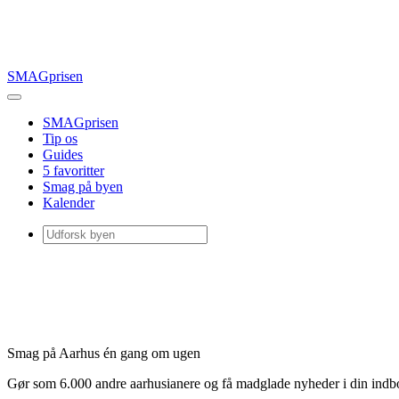
SMAGprisen
SMAGprisen
Tip os
Guides
5 favoritter
Smag på byen
Kalender
Smag på Aarhus én gang om ugen
Gør som 6.000 andre aarhusianere og få madglade nyheder i din ind