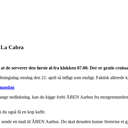
a La Cabra
at de serverer den første øl fra klokken 07.00. Der er gratis croiss
ingsdag onsdag den 21. april så tidligt som muligt. Faktisk allerede 
 mandag
lange nedlukning, kan du kigge forbi ÅBEN Aarhus fra morgenstunden. S
an du også få en kop kaffe.
at sende en mail til ÅBEN Aarhus. Du skal desuden kunne fremvise et gy