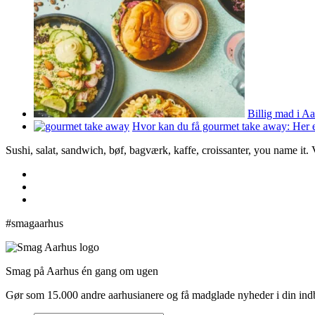
Billig mad i Aa
Hvor kan du få gourmet take away: Her e
Sushi, salat, sandwich, bøf, bagværk, kaffe, croissanter, you name it.
#smagaarhus
Smag på Aarhus én gang om ugen
Gør som 15.000 andre aarhusianere og få madglade nyheder i din in