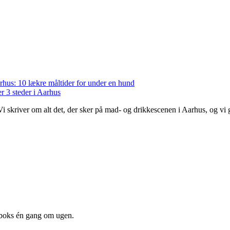
rhus: 10 lækre måltider for under en hund
r 3 steder i Aarhus
 Vi skriver om alt det, der sker på mad- og drikkescenen i Aarhus, og v
dboks én gang om ugen.