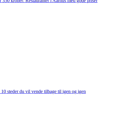
der 350 kroner: Restauranter i Aarhus med gode priser
 10 steder du vil vende tilbage til igen og igen