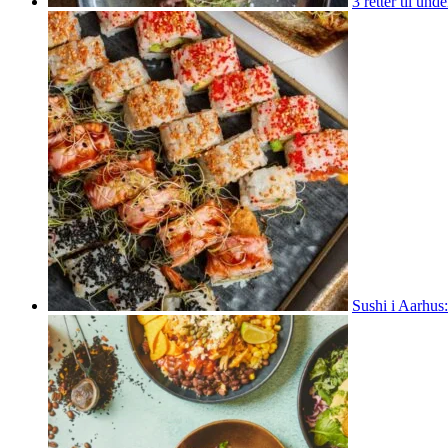
3 retter til un
Sushi i Aarhus: