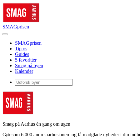
SMAGprisen
SMAGprisen
Tip os
Guides
5 favoritter
Smag på byen
Kalender
Smag på Aarhus én gang om ugen
Gør som 6.000 andre aarhusianere og få madglade nyheder i din ind