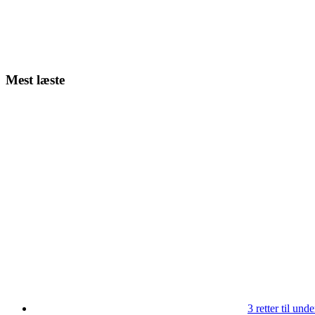
Mest læste
3 retter til un