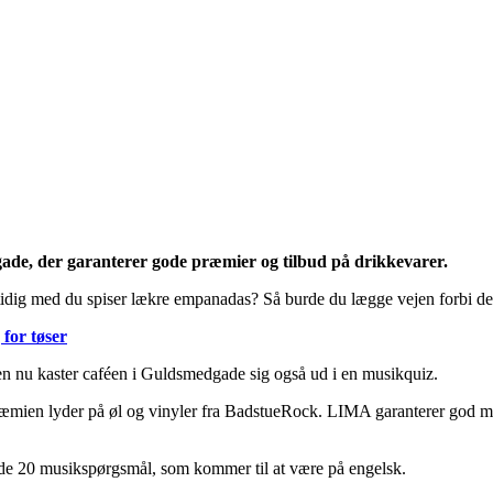
ade, der garanterer gode præmier og tilbud på drikkevarer.
mtidig med du spiser lækre empanadas? Så burde du lægge vejen forbi 
for tøser
n nu kaster caféen i Guldsmedgade sig også ud i en musikquiz.
ræmien lyder på øl og vinyler fra BadstueRock. LIMA garanterer god mu
 på de 20 musikspørgsmål, som kommer til at være på engelsk.