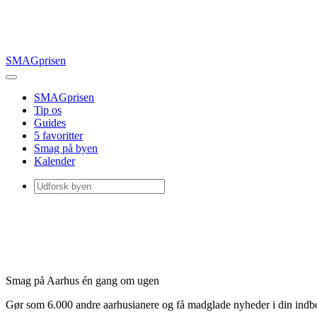
SMAGprisen
SMAGprisen
Tip os
Guides
5 favoritter
Smag på byen
Kalender
Smag på Aarhus én gang om ugen
Gør som 6.000 andre aarhusianere og få madglade nyheder i din ind