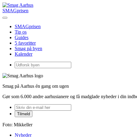
SMAGprisen
SMAGprisen
Tip os
Guides
5 favoritter
Smag på byen
Kalender
Smag på Aarhus én gang om ugen
Gør som 6.000 andre aarhusianere og få madglade nyheder i din ind
Foto: Mikkeller
Nyheder