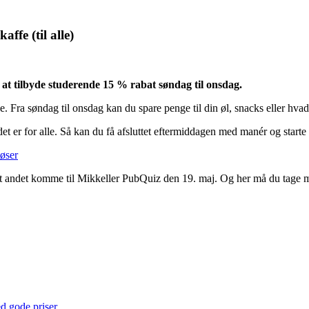
ffe (til alle)
at tilbyde studerende 15 % rabat søndag til onsdag.
ra søndag til onsdag kan du spare penge til din øl, snacks eller hvad du 
det er for alle. Så kan du få afsluttet eftermiddagen med manér og start
øser
t andet komme til Mikkeller PubQuiz den 19. maj. Og her må du tage med
ed gode priser