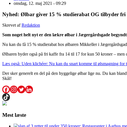
onsdag, 12. maj 2021 - 09:29
Nyhed: Ølbar giver 15 % studierabat OG tilbyder fri ka
Skrevet af
Redaktion
Som noget helt nyt er den lækre ølbar i Jægergårdsgade begyndt 
Nu kan du få 15 % studierabat hos ølbaren Mikkeller i Jægergårdsgade. F
Ølbaren byder også på fri kaffe fra 14 til 17 for kun 50 kroner – men 
Læs også: Uden klichéer: Nu kan du snart komme til ølsmagning for t
Der sker generelt en del på den hyggelige ølbar lige nu. Du kan bland
Skål!
Mest læste
3 retter til under 350 kroner: Restauranter i Aarhus m