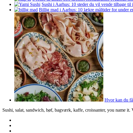
Sushi i Aarhus: 10 steder du vil vende tilbage til
Billig mad i Aarhus: 10 lækre måltider for under 
Hvor kan du få
Sushi, salat, sandwich, bøf, bagværk, kaffe, croissanter, you name it.