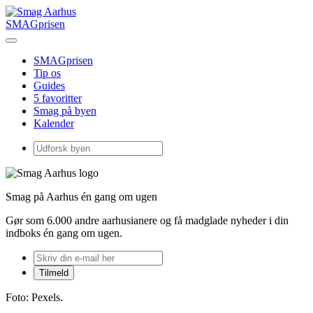
SMAGprisen
SMAGprisen
Tip os
Guides
5 favoritter
Smag på byen
Kalender
Smag på Aarhus én gang om ugen
Gør som 6.000 andre aarhusianere og få madglade nyheder i din
indboks én gang om ugen.
Foto: Pexels.