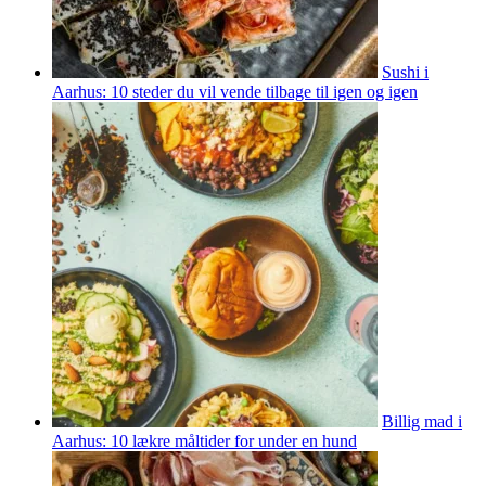
Sushi i
Aarhus: 10 steder du vil vende tilbage til igen og igen
Billig mad i
Aarhus: 10 lækre måltider for under en hund