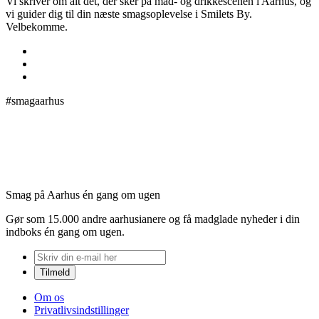
Vi skriver om alt det, der sker på mad- og drikkescenen i Aarhus, og
vi guider dig til din næste smagsoplevelse i Smilets By.
Velbekomme.
#smagaarhus
Smag på Aarhus én gang om ugen
Gør som 15.000 andre aarhusianere og få madglade nyheder i din
indboks én gang om ugen.
Om os
Privatlivsindstillinger