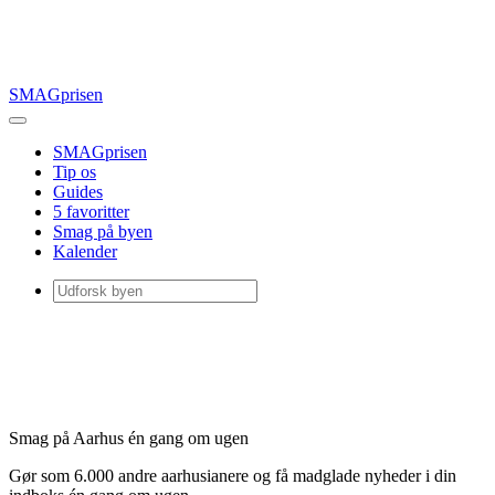
SMAGprisen
SMAGprisen
Tip os
Guides
5 favoritter
Smag på byen
Kalender
Smag på Aarhus én gang om ugen
Gør som 6.000 andre aarhusianere og få madglade nyheder i din