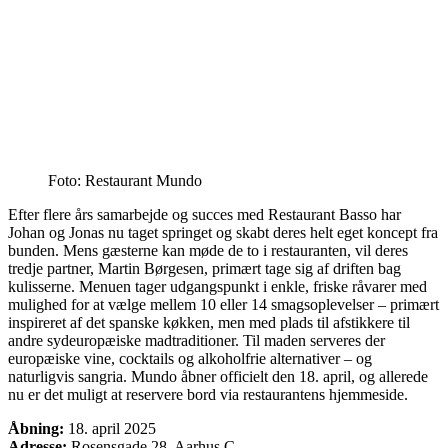
Foto: Restaurant Mundo
Efter flere års samarbejde og succes med Restaurant Basso har
Johan og Jonas nu taget springet og skabt deres helt eget koncept fra
bunden. Mens gæsterne kan møde de to i restauranten, vil deres
tredje partner, Martin Børgesen, primært tage sig af driften bag
kulisserne. Menuen tager udgangspunkt i enkle, friske råvarer med
mulighed for at vælge mellem 10 eller 14 smagsoplevelser – primært
inspireret af det spanske køkken, men med plads til afstikkere til
andre sydeuropæiske madtraditioner. Til maden serveres der
europæiske vine, cocktails og alkoholfrie alternativer – og
naturligvis sangria. Mundo åbner officielt den 18. april, og allerede
nu er det muligt at reservere bord via restaurantens hjemmeside.
Åbning:
18. april 2025
Adresse:
Rosensgade 28, Aarhus C