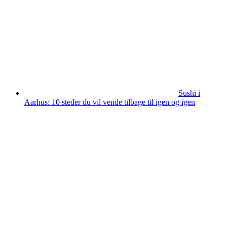
Sushi i
Aarhus: 10 steder du vil vende tilbage til igen og igen