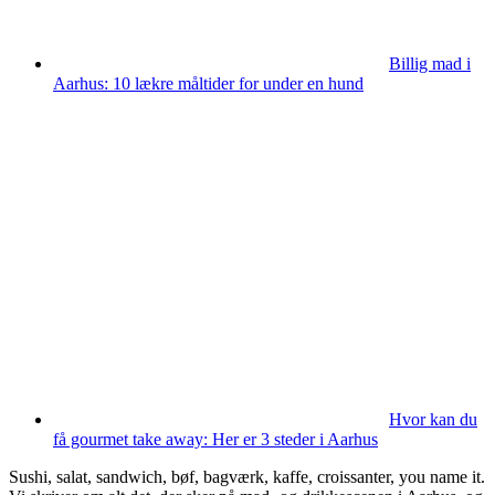
Billig mad i
Aarhus: 10 lækre måltider for under en hund
Hvor kan du
få gourmet take away: Her er 3 steder i Aarhus
Sushi, salat, sandwich, bøf, bagværk, kaffe, croissanter, you name it.