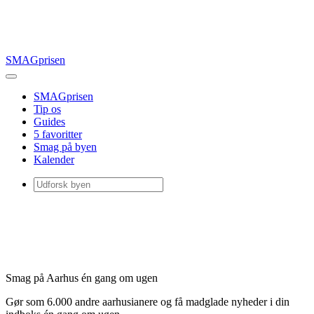
SMAGprisen
SMAGprisen
Tip os
Guides
5 favoritter
Smag på byen
Kalender
Smag på Aarhus én gang om ugen
Gør som 6.000 andre aarhusianere og få madglade nyheder i din