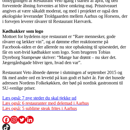
ombygningen af Restaurant Veto igang i starten af april, og den
forventede åbning forventes at blive omkring maj. Prisniveauet
angives at være såkaldt moderat, og med i projektet er også den
økologiske leverandør Troldgaarden mellem Aarhus og Horsens, der
i forvejen leverer råvarer til Restaurant Hærværk.
Kødhakker som logo
Mottoet for bydelens nye restaurant er “Rare mennesker, gode
råvarer og lækker vin”, og at dømme efter reaktionerne på
Facebook-siden er der allerede nu stor opbakning til spisestedet, der
får en sort-hvid kødhakker som logo. Som brugeren Tobias
Dyreborg Stampesøe skriver: “Mange har drømt – nu sker det.
Jægergårdsgade bliver igen, hvad den var”.
Restaurant Veto åbnede dørene i slutningen af september 2015 og
fik med andre ord en levetid på kun godt et halvt år. Før det husede
adressen Nordens Folkekøkken, der bød på nordisk gastronomi til
SU-venlige priser.
Læs også: 7 nye steder du skal tjekke ud
Læs også: 6 restauranter med delemad i Aarhus
Læs også: 5 sublime steak frites i Aarhus