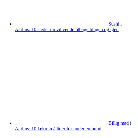
Sushi i
Aarhus: 10 steder du vil vende tilbage til igen og igen
Billig mad i
Aarhus: 10 lækre måltider for under en hund