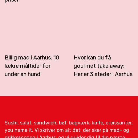
Billig mad i Aarhus: 10
Hvor kan du få
lækre måltider for
gourmet take away:
under en hund
Her er 3 steder i Aarhus
Sushi, salat, sandwich, bøf, bagværk, kaffe, croissanter,
you name it. Vi skriver om alt det, der sker på mad- og
drikkescenen i Aarhus, og vi guider dig til din næste