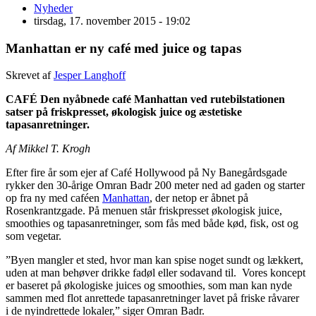
Nyheder
tirsdag, 17. november 2015 - 19:02
Manhattan er ny café med juice og tapas
Skrevet af
Jesper Langhoff
CAFÉ Den nyåbnede café Manhattan ved rutebilstationen
satser på friskpresset, økologisk juice og æstetiske
tapasanretninger.
Af Mikkel T. Krogh
Efter fire år som ejer af Café Hollywood på Ny Banegårdsgade
rykker den 30-årige Omran Badr 200 meter ned ad gaden og starter
op fra ny med caféen
Manhattan
, der netop er åbnet på
Rosenkrantzgade. På menuen står friskpresset økologisk juice,
smoothies og tapasanretninger, som fås med både kød, fisk, ost og
som vegetar.
”Byen mangler et sted, hvor man kan spise noget sundt og lækkert,
uden at man behøver drikke fadøl eller sodavand til. Vores koncept
er baseret på økologiske juices og smoothies, som man kan nyde
sammen med flot anrettede tapasanretninger lavet på friske råvarer
i de nyindrettede lokaler,” siger Omran Badr.