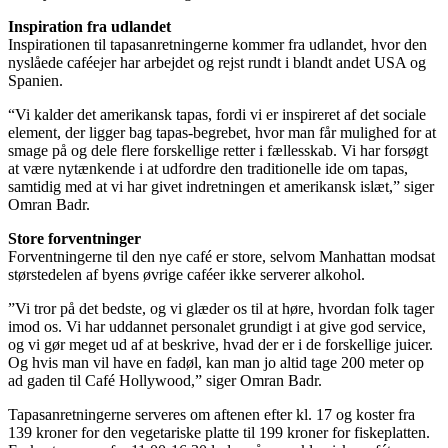
Inspiration fra udlandet
Inspirationen til tapasanretningerne kommer fra udlandet, hvor den
nyslåede caféejer har arbejdet og rejst rundt i blandt andet USA og
Spanien.
“Vi kalder det amerikansk tapas, fordi vi er inspireret af det sociale
element, der ligger bag tapas-begrebet, hvor man får mulighed for at
smage på og dele flere forskellige retter i fællesskab. Vi har forsøgt
at være nytænkende i at udfordre den traditionelle ide om tapas,
samtidig med at vi har givet indretningen et amerikansk islæt,” siger
Omran Badr.
Store forventninger
Forventningerne til den nye café er store, selvom Manhattan modsat
størstedelen af byens øvrige caféer ikke serverer alkohol.
”Vi tror på det bedste, og vi glæder os til at høre, hvordan folk tager
imod os. Vi har uddannet personalet grundigt i at give god service,
og vi gør meget ud af at beskrive, hvad der er i de forskellige juicer.
Og hvis man vil have en fadøl, kan man jo altid tage 200 meter op
ad gaden til Café Hollywood,” siger Omran Badr.
Tapasanretningerne serveres om aftenen efter kl. 17 og koster fra
139 kroner for den vegetariske platte til 199 kroner for fiskeplatten.