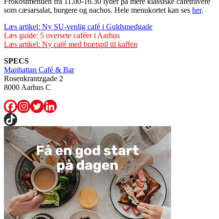
Frokostmenuen fra 11.00-16.30 lyder på mere klassiske cafétravere
som cæsarsalat, burgere og nachos. Hele menukortet kan ses
her
.
Læs artikel: Ny SU-venlig café i Guldsmedgade
Læs guide: 5 oversete caféer i Aarhus
Læs artikel: Ny café med brætspil til kaffen
SPECS
Manhattan Café & Bar
Rosenkrantzgade 2
8000 Aarhus C