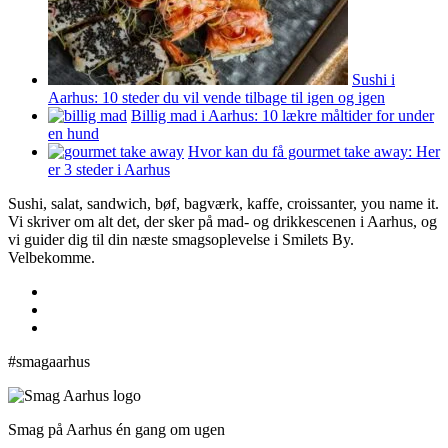
Sushi i
Aarhus: 10 steder du vil vende tilbage til igen og igen
Billig mad i Aarhus: 10 lækre måltider for under
en hund
Hvor kan du få gourmet take away: Her
er 3 steder i Aarhus
Sushi, salat, sandwich, bøf, bagværk, kaffe, croissanter, you name it.
Vi skriver om alt det, der sker på mad- og drikkescenen i Aarhus, og
vi guider dig til din næste smagsoplevelse i Smilets By.
Velbekomme.
#smagaarhus
Smag på Aarhus én gang om ugen