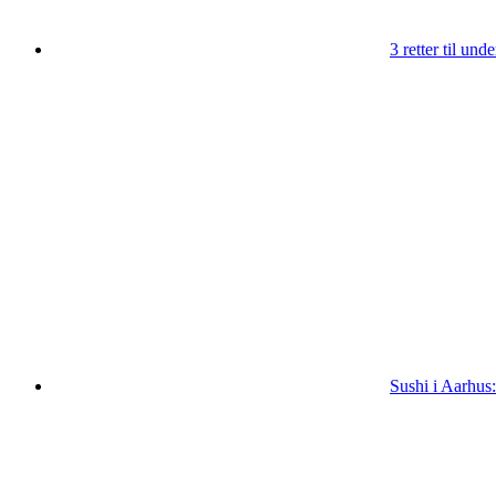
3 retter til un
Sushi i Aarhus: