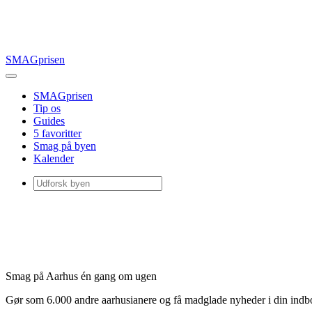
SMAGprisen
SMAGprisen
Tip os
Guides
5 favoritter
Smag på byen
Kalender
Smag på Aarhus én gang om ugen
Gør som 6.000 andre aarhusianere og få madglade nyheder i din ind