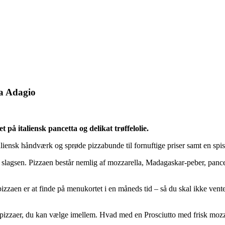
za Adagio
 italiensk pancetta og delikat trøffelolie.
liensk håndværk og sprøde pizzabunde til fornuftige priser samt en spi
lagsen. Pizzaen består nemlig af mozzarella, Madagaskar-peber, pancett
zzaen er at finde på menukortet i en måneds tid – så du skal ikke vente a
pizzaer, du kan vælge imellem. Hvad med en Prosciutto med frisk mozzar