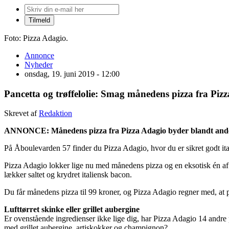
Foto: Pizza Adagio.
Annonce
Nyheder
onsdag, 19. juni 2019 - 12:00
Pancetta og trøffelolie: Smag månedens pizza fra Piz
Skrevet af
Redaktion
ANNONCE: Månedens pizza fra Pizza Adagio byder blandt andet på
På Åboulevarden 57 finder du Pizza Adagio, hvor du er sikret godt ita
Pizza Adagio lokker lige nu med månedens pizza og en eksotisk én af s
lækker saltet og krydret italiensk bacon.
Du får månedens pizza til 99 kroner, og Pizza Adagio regner med, at pi
Lufttørret skinke eller grillet aubergine
Er ovenstående ingredienser ikke lige dig, har Pizza Adagio 14 andre 
med grillet aubergine, artiskokker og champignon?