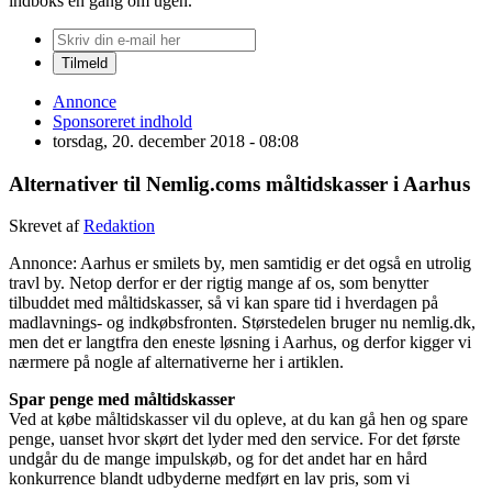
indboks én gang om ugen.
Annonce
Sponsoreret indhold
torsdag, 20. december 2018 - 08:08
Alternativer til Nemlig.coms måltidskasser i Aarhus
Skrevet af
Redaktion
Annonce: Aarhus er smilets by, men samtidig er det også en utrolig
travl by. Netop derfor er der rigtig mange af os, som benytter
tilbuddet med måltidskasser, så vi kan spare tid i hverdagen på
madlavnings- og indkøbsfronten. Størstedelen bruger nu nemlig.dk,
men det er langtfra den eneste løsning i Aarhus, og derfor kigger vi
nærmere på nogle af alternativerne her i artiklen.
Spar penge med måltidskasser
Ved at købe måltidskasser vil du opleve, at du kan gå hen og spare
penge, uanset hvor skørt det lyder med den service. For det første
undgår du de mange impulskøb, og for det andet har en hård
konkurrence blandt udbyderne medført en lav pris, som vi