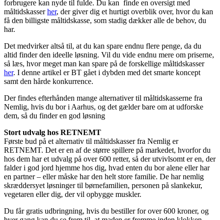
forbrugere kan nyde til fulde. Du kan finde en oversigt med
måltidskasser
her
, der giver dig et hurtigt overblik over, hvor du kan
få den billigste måltidskasse, som stadig dækker alle de behov, du
har.
Det medvirker altså til, at du kan spare endnu flere penge, da du
altid finder den ideelle løsning. Vil du vide endnu mere om priserne,
så læs, hvor meget man kan spare på de forskellige måltidskasser
her
. I denne artikel er BT gået i dybden med det smarte koncept
samt den hårde konkurrence.
Der findes efterhånden mange alternativer til måltidskasserne fra
Nemlig, hvis du bor i Aarhus, og det gælder bare om at udforske
dem, så du finder en god løsning
Stort udvalg hos RETNEMT
Første bud på et alternativ til måltidskasser fra Nemlig er
RETNEMT. Det er en af de større spillere på markedet, hvorfor du
hos dem har et udvalg på over 600 retter, så der utvivlsomt er en, der
falder i god jord hjemme hos dig, hvad enten du bor alene eller har
en partner – eller måske har den helt store familie. De har nemlig
skræddersyet løsninger til børnefamilien, personen på slankekur,
vegetaren eller dig, der vil opbygge muskler.
Du får gratis udbringning, hvis du bestiller for over 600 kroner, og
hver gang kan du se frem til, at maden er fremme inden klokken