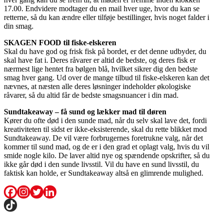
17.00. Endvidere modtager du en mail hver uge, hvor du kan se
retterne, så du kan ændre eller tilføje bestillinger, hvis noget falder i
din smag.
SKAGEN FOOD til fiske-elskeren
Skal du have god og frisk fisk på bordet, er det denne udbyder, du
skal have fat i. Deres råvarer er altid de bedste, og deres fisk er
nærmest lige hentet fra bølgen blå, hvilket sikrer dig den bedste
smag hver gang. Ud over de mange tilbud til fiske-elskeren kan det
nævnes, at næsten alle deres løsninger indeholder økologiske
råvarer, så du altid får de bedste smagsnuancer i din mad.
Sundtakeaway – få sund og lækker mad til døren
Kører du ofte død i den sunde mad, når du selv skal lave det, fordi
kreativiteten til sidst er ikke-eksisterende, skal du rette blikket mod
Sundtakeaway. De vil være forbrugernes foretrukne valg, når det
kommer til sund mad, og de er i den grad et oplagt valg, hvis du vil
smide nogle kilo. De laver altid nye og spændende opskrifter, så du
ikke går død i den sunde livsstil. Vil du have en sund livsstil, du
faktisk kan holde, er Sundtakeaway altså en glimrende mulighed.