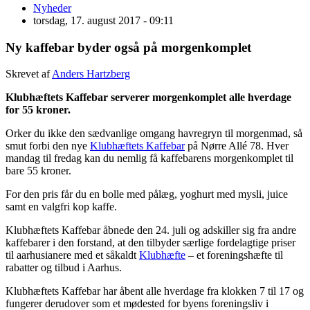
Nyheder
torsdag, 17. august 2017 - 09:11
Ny kaffebar byder også på morgenkomplet
Skrevet af
Anders Hartzberg
Klubhæftets Kaffebar serverer morgenkomplet alle hverdage
for 55 kroner.
Orker du ikke den sædvanlige omgang havregryn til morgenmad, så
smut forbi den nye
Klubhæftets Kaffebar
på Nørre Allé 78. Hver
mandag til fredag kan du nemlig få kaffebarens morgenkomplet til
bare 55 kroner.
For den pris får du en bolle med pålæg, yoghurt med mysli, juice
samt en valgfri kop kaffe.
Klubhæftets Kaffebar åbnede den 24. juli og adskiller sig fra andre
kaffebarer i den forstand, at den tilbyder særlige fordelagtige priser
til aarhusianere med et såkaldt
Klubhæfte
– et foreningshæfte til
rabatter og tilbud i Aarhus.
Klubhæftets Kaffebar har åbent alle hverdage fra klokken 7 til 17 og
fungerer derudover som et mødested for byens foreningsliv i