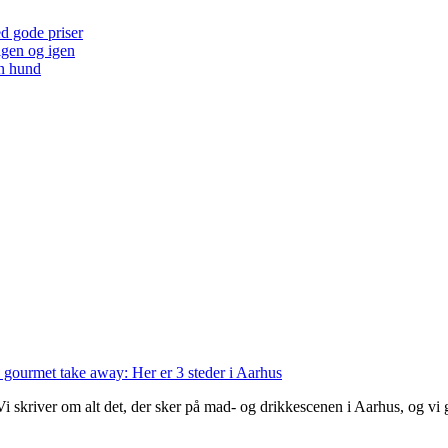
ed gode priser
 igen og igen
en hund
 gourmet take away: Her er 3 steder i Aarhus
 Vi skriver om alt det, der sker på mad- og drikkescenen i Aarhus, og v