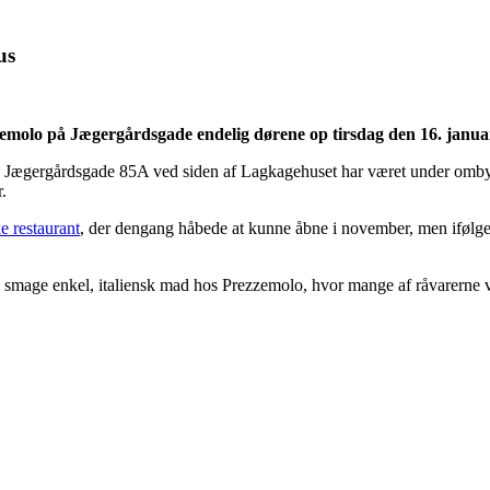
us
ezzemolo på Jægergårdsgade endelig dørene op tirsdag den 16. janua
på Jægergårdsgade 85A ved siden af Lagkagehuset har været under ombyg
.
e restaurant
, der dengang håbede at kunne åbne i november, men ifølg
 at smage enkel, italiensk mad hos Prezzemolo, hvor mange af råvarerne 