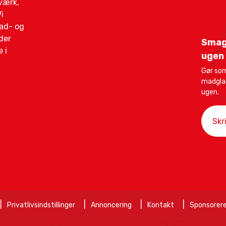
gværk,
i
mad- og
der
Smag
 i
ugen
Gør som
madglad
ugen.
Privatlivsindstillinger
Annoncering
Kontakt
Sponsorere