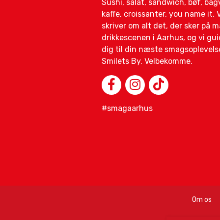
Sushi, salat, sandwich, bøf, ba
kaffe, croissanter, you name it. V
skriver om alt det, der sker på 
drikkescenen i Aarhus, og vi gui
dig til din næste smagsoplevelse
Smilets By. Velbekomme.
#smagaarhus
Om os