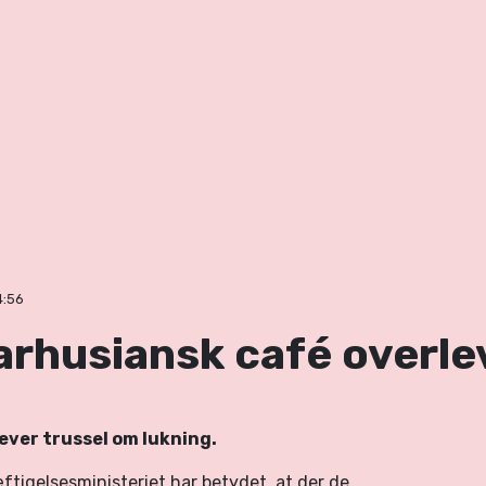
4:56
Aarhusiansk café overle
ever trussel om lukning.
tigelsesministeriet har betydet, at der de