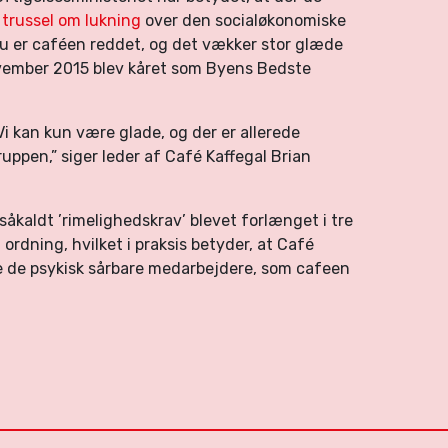
n
trussel om lukning
over den socialøkonomiske
nu er caféen reddet, og det vækker stor glæde
ovember 2015 blev kåret som Byens Bedste
i kan kun være glade, og der er allerede
ppen,” siger leder af Café Kaffegal Brian
 såkaldt ’rimelighedskrav’ blevet forlænget i tre
rdning, hvilket i praksis betyder, at Café
yre de psykisk sårbare medarbejdere, som cafeen