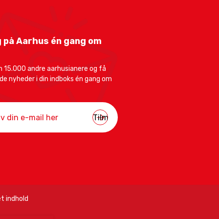
 på Aarhus én gang om
 15.000 andre aarhusianere og få
e nyheder i din indboks én gang om
t indhold