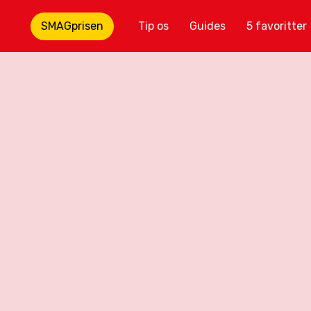
SMAGprisen
Tip os
Guides
5 favoritter