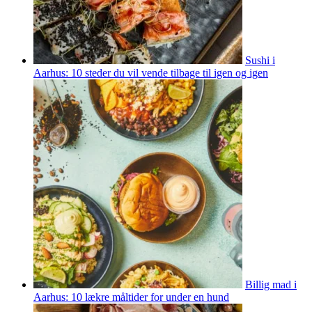
Sushi i
Aarhus: 10 steder du vil vende tilbage til igen og igen
Billig mad i
Aarhus: 10 lækre måltider for under en hund