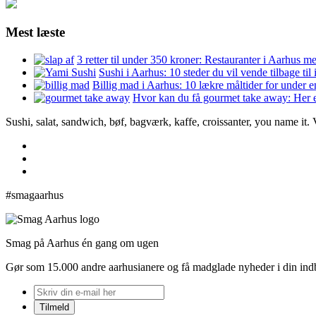
Mest læste
3 retter til under 350 kroner: Restauranter i Aarhus m
Sushi i Aarhus: 10 steder du vil vende tilbage til
Billig mad i Aarhus: 10 lækre måltider for under 
Hvor kan du få gourmet take away: Her e
Sushi, salat, sandwich, bøf, bagværk, kaffe, croissanter, you name it.
#smagaarhus
Smag på Aarhus én gang om ugen
Gør som 15.000 andre aarhusianere og få madglade nyheder i din in