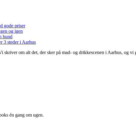
ed gode priser
 igen og igen
en hund
r 3 steder i Aarhus
 Vi skriver om alt det, der sker på mad- og drikkescenen i Aarhus, og v
dboks én gang om ugen.