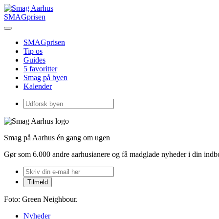
SMAGprisen
SMAGprisen
Tip os
Guides
5 favoritter
Smag på byen
Kalender
Smag på Aarhus én gang om ugen
Gør som 6.000 andre aarhusianere og få madglade nyheder i din ind
Foto: Green Neighbour.
Nyheder