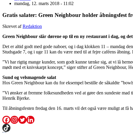
mandag, 12. marts 2018 - 11:02
Gratis salater: Green Neighbour holder åbningsfest f
Skrevet af
Redaktion
Green Neighbour slår dørene op til en ny restaurant i dag, og det
Det er altid godt med gode naboer, og i dag klokken 11 – mandag den 
Studsgade 7, og i uge 11 kan du være med til at fejre caféens åbning. F
”Vi har rigtig mange kunder, som godt kunne tænke sig, at vi lå hernede
mødt med et knivskarpt koncept,” siger stifter af Green Neighbour, H
Sund og velsmagende salat
Hos Green Neighbour kan du for eksempel bestille de såkaldte ”bowls”
”Vi ønsker at fremme folkesundheden ved at gøre den sundeste mad til
Henrik Bjerke.
Til åbningsfesten fredag den 16. marts vil det også være muligt at få ha