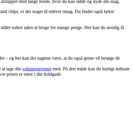
g afslappet med lange borde, hvor du kan sidde og nyde din mag.
h and chips, er der noget til enhver smag. Du finder også lækre
få stillet sulten uden at bruge for mange penge. Her kan du nemlig få
andet – og her kan det sagtens være, at du også gerne vil besøge de
d at tage din
valutaomregner
med. På den måde kan du hurtigt indtaste
hvor prisen er mere i din boldgade.