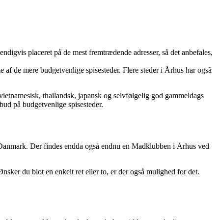
vendigvis placeret på de mest fremtrædende adresser, så det anbefales,
le af de mere budgetvenlige spisesteder. Flere steder i Århus har også
k, vietnamesisk, thailandsk, japansk og selvfølgelig god gammeldags
 bud på budgetvenlige spisesteder.
 i Danmark. Der findes endda også endnu en Madklubben i Århus ved
sker du blot en enkelt ret eller to, er der også mulighed for det.