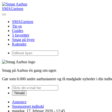
SMAGprisen
SMAGprisen
Tip os
Guides
5 favoritter
Smag på byen
Kalender
Smag på Aarhus én gang om ugen
Gør som 6.000 andre aarhusianere og få madglade nyheder i din ind
Annonce
Sponsoreret indhold
mandag, 17. februar 2020 - 12:45