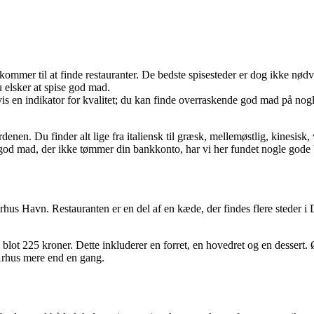
kommer til at finde restauranter. De bedste spisesteder er dog ikke nød
u elsker at spise god mad.
gvis en indikator for kvalitet; du kan finde overraskende god mad på nog
rdenen. Du finder alt lige fra italiensk til græsk, mellemøstlig, kinesis
t god mad, der ikke tømmer din bankkonto, har vi her fundet nogle gode
hus Havn. Restauranten er en del af en kæde, der findes flere steder
lot 225 kroner. Dette inkluderer en forret, en hovedret og en dessert. Øn
rhus mere end en gang.