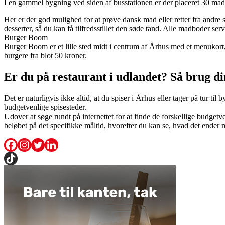
I en gammel bygning ved siden af busstationen er der placeret 30 mad
Her er der god mulighed for at prøve dansk mad eller retter fra andre s
desserter, så du kan få tilfredsstillet den søde tand. Alle madboder ser
Burger Boom
Burger Boom er et lille sted midt i centrum af Århus med et menukort, de
burgere fra blot 50 kroner.
Er du på restaurant i udlandet? Så brug d
Det er naturligvis ikke altid, at du spiser i Århus eller tager på tur t
budgetvenlige spisesteder.
Udover at søge rundt på internettet for at finde de forskellige budgetv
beløbet på det specifikke måltid, hvorefter du kan se, hvad det ender m