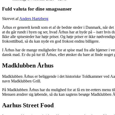
Fuld valuta for dine smagssanser
Skrevet af
Anders Hartzberg
Århus er generelt kendt som et af de bedste steder i Danmark, når det 
at du går rundt i byen og ser, hvad Århus har at byde på – især hvis d
Ikke alle spisesteder har høje priser. Og høje priser er ikke nødvendi
frokosttilbud, så du kan nyde en god frokost endnu billigere.
I Århus har de mange muligheder for at spise mad fra alle hjørner i ve
dansk mad. Er du på tur til Århus, eller ønsker du bare at finde noge
Madklubben Århus
Madklubben Århus er beliggende i det historiske Toldkammer ved Aar
navn Madklubben Grill.
På Madklubben Århus har du mulighed for at få en tre-retters menu til b
Menuen ændrer sig løbende, så du kan sagtens besøge Madklubben Å
Aarhus Street Food