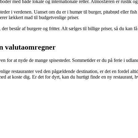
boder med både lokale og internationale retter. Atmosfæren er rustik o
teder i verdenen. Uanset om du er i humør til burger, pitabrød eller fis
verer lækkert mad til budgetvenlige priser.
r består af burgere og fritter. Alt sælges til billige priser, så du kan 
in valutaomregner
il byen for at nyde de mange spisesteder. Sommetider er du på ferie i udl
enlige restauranter ved den pågældende destination, er det en fordel alti
ed at koste dig. Er det for dyrt, kan du hurtigt finde en ny restaurant, 