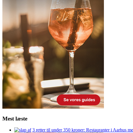
Mest læste
3 retter til under 350 kroner: Restauranter i Aarhus m