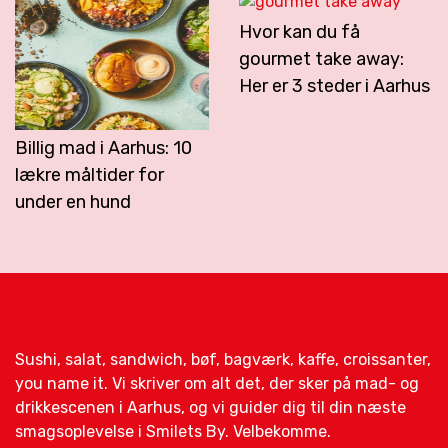
Hvor kan du få
gourmet take away:
Her er 3 steder i Aarhus
Billig mad i Aarhus: 10
lækre måltider for
under en hund
Sushi, salat, sandwich, bøf, bagværk, kaffe, croissanter,
you name it. Vi skriver om alt det, der sker på mad- og
drikkescenen i Aarhus, og vi guider dig til din næste
smagsoplevelse i Smilets By. Velbekomme.