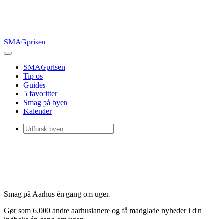
SMAGprisen
SMAGprisen
Tip os
Guides
5 favoritter
Smag på byen
Kalender
Smag på Aarhus én gang om ugen
Gør som 6.000 andre aarhusianere og få madglade nyheder i din