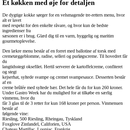
Et køkken med øje for detaljen
De dygtige kokke sørger for en velsmagende tre-retters menu, hvor
alt er lavet
med respekt for den enkelte råvare, og hvor kun de bedste
ingredienser fra
sæsonen er i brug. Glæd dig til en varm, hyggelig og maritim
gourmetoplevelse.
Den lækre menu består af en forret med ballotine af torsk med
cremetæggeblomme, radise, selleri og purløgscreme. Til hovedret får
du
langtidsstegt oksefilet. Hertil serverer de kartoffelcreme, confiteret
og stegt
kejserhat, syltede svampe og cremet svampesauce. Desserten består
af en
creme brûlée med syltede bær. Det hele får du for kun 260 kroner.
Under Gastro Week har du mulighed for at tilkøbe en særlig
vinmenu, hvor du
får 3 glas til de 3 retter for kun 168 kroner per person. Vinmenuen
består af
følgende vine:
Riesling, 500 Riesling, Rheingau, Tyskland
Foxglove Zinfandel, Califorien, USA
Chateau Martillac, Loupiac, Frankrig