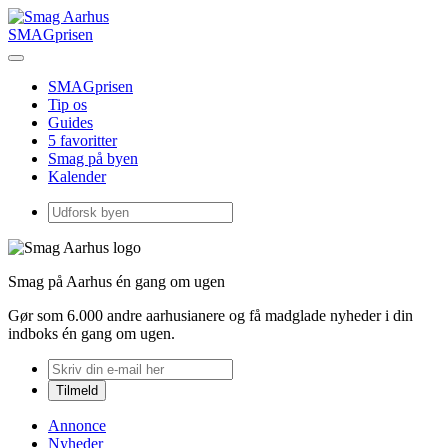
SMAGprisen
SMAGprisen
Tip os
Guides
5 favoritter
Smag på byen
Kalender
Smag på Aarhus én gang om ugen
Gør som 6.000 andre aarhusianere og få madglade nyheder i din
indboks én gang om ugen.
Annonce
Nyheder