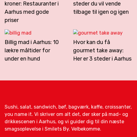
kroner: Restauranter i
steder du vil vende
Aarhus med gode
tilbage til igen og igen
priser
Billig mad i Aarhus: 10
Hvor kan du få
lækre måltider for
gourmet take away:
under en hund
Her er 3 steder i Aarhus
Sushi, salat, sandwich, bøf, bagværk, kaffe, croissanter,
you name it. Vi skriver om alt det, der sker på mad- og
drikkescenen i Aarhus, og vi guider dig til din næste
smagsoplevelse i Smilets By. Velbekomme.