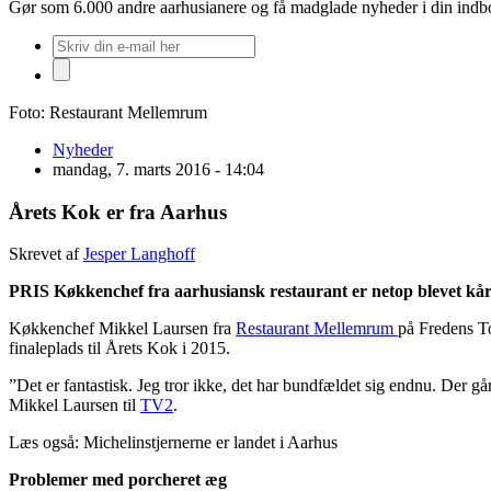
Gør som 6.000 andre aarhusianere og få madglade nyheder i din ind
Foto: Restaurant Mellemrum
Nyheder
mandag, 7. marts 2016 - 14:04
Årets Kok er fra Aarhus
Skrevet af
Jesper Langhoff
PRIS Køkkenchef fra aarhusiansk restaurant er netop blevet kå
Køkkenchef Mikkel Laursen fra
Restaurant Mellemrum
på Fredens To
finaleplads til Årets Kok i 2015.
”Det er fantastisk. Jeg tror ikke, det har bundfældet sig endnu. Der g
Mikkel Laursen til
TV2
.
Læs også: Michelinstjernerne er landet i Aarhus
Problemer med porcheret æg