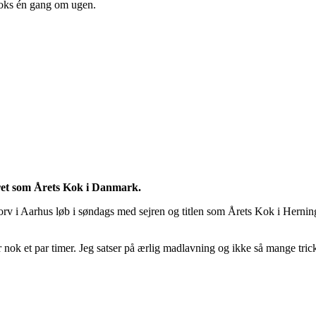
boks én gang om ugen.
ret som Årets Kok i Danmark.
rv i Aarhus løb i søndags med sejren og titlen som Årets Kok i Herning
år nok et par timer. Jeg satser på ærlig madlavning og ikke så mange tr