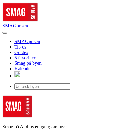
SMAGprisen
SMAGprisen
Tip os
Guides
5 favoritter
Smag på byen
Kalender
Smag på Aarhus én gang om ugen