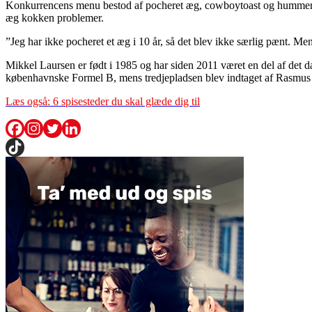
Konkurrencens menu bestod af pocheret æg, cowboytoast og hummer, kla
æg kokken problemer.
”Jeg har ikke pocheret et æg i 10 år, så det blev ikke særlig pænt. M
Mikkel Laursen er født i 1985 og har siden 2011 været en del af d
københavnske Formel B, mens tredjepladsen blev indtaget af Rasmus
Læs også: 6 spisesteder du skal glæde dig til