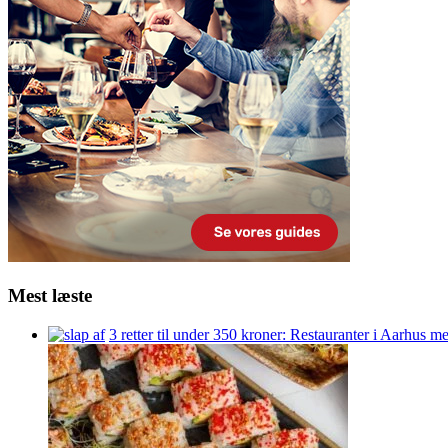
Mest læste
3 retter til under 350 kroner: Restauranter i Aarhus m