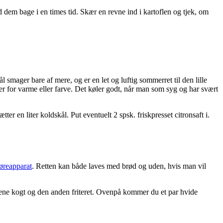
ad dem bage i en times tid. Skær en revne ind i kartoflen og tjek, om
smager bare af mere, og er en let og luftig sommerret til den lille
er for varme eller farve. Det køler godt, når man som syg og har svært
 en liter koldskål. Put eventuelt 2 spsk. friskpresset citronsaft i.
øreapparat
. Retten kan både laves med brød og uden, hvis man vil
en ene kogt og den anden friteret. Ovenpå kommer du et par hvide