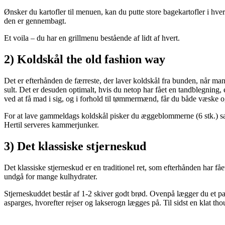
Ønsker du kartofler til menuen, kan du putte store bagekartofler i hver
den er gennembagt.
Et voila – du har en grillmenu bestående af lidt af hvert.
2) Koldskål the old fashion way
Det er efterhånden de færreste, der laver koldskål fra bunden, når man
sult. Det er desuden optimalt, hvis du netop har fået en tandblegning
ved at få mad i sig, og i forhold til tømmermænd, får du både væske 
For at lave gammeldags koldskål pisker du æggeblommerne (6 stk.) samme
Hertil serveres kammerjunker.
3) Det klassiske stjerneskud
Det klassiske stjerneskud er en traditionel ret, som efterhånden har 
undgå for mange kulhydrater.
Stjerneskuddet består af 1-2 skiver godt brød. Ovenpå lægger du et par
asparges, hvorefter rejser og lakserogn lægges på. Til sidst en klat tho