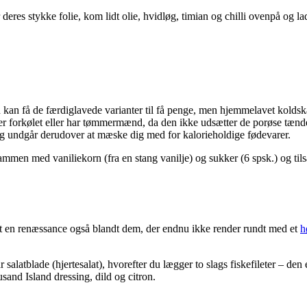
 deres stykke folie, kom lidt olie, hvidløg, timian og chilli ovenpå og l
 kan få de færdiglavede varianter til få penge, men hjemmelavet koldskål 
, er forkølet eller har tømmermænd, da den ikke udsætter de porøse tænd
og undgår derudover at mæske dig med for kalorieholdige fødevarer.
n med vaniliekorn (fra en stang vanilje) og sukker (6 spsk.) og tilsætter
fået en renæssance også blandt dem, der endnu ikke render rundt med et
h
 salatblade (hjertesalat), hvorefter du lægger to slags fiskefileter – d
usand Island dressing, dild og citron.