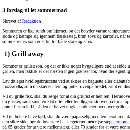
3 forslag til let sommermad
Skrevet af
Redaktion
Sommeren er lige rundt om hjørnet, og det betyder varme temperaturer
sidde og kæmpe sig igennem flæskesteg, brun sovs og kartofler, når tem
sommerretter, som er et hit for både store og små:
1) Grill away
Sommer er grillsæson, og der er ikke noget hyggeligere end at sidde ud
grillen, men faktisk er der næsten ingen grænser for, hvad der egentlig k
Lav dit eget hvidløgsbruscetta ved at skære en baguette eller ciabatta
mozzarella, som du skærer i tern og putter ovenpå brødet, samt en dusk
Vil du grille fisk, skal du sørge for at din grillrist er helt ren. Heru
du ønsker, samt smid en klat urte- eller hvidløgssmør ovenpå for at op
putter fisken ind i, så den er hævet nogle centimeter ovenover grillri
Vil du hellere have kød, skal du være påpasselig med temperaturen, da d
den sikre side, bør du investere i et stegetermometer (se
stegetermomet
på 65 grader for at være mellemstegt, eller 70 grader for at være ge