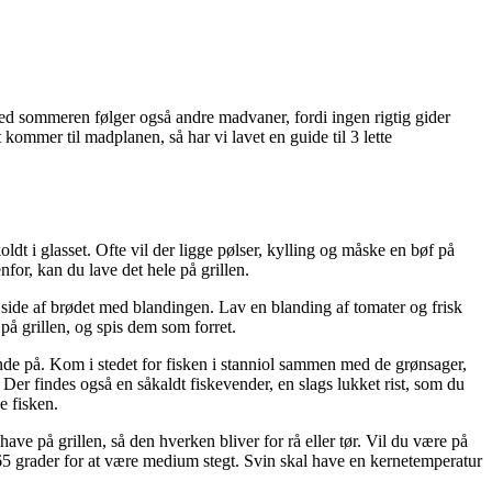
ed sommeren følger også andre madvaner, fordi ingen rigtig gider
kommer til madplanen, så har vi lavet en guide til 3 lette
dt i glasset. Ofte vil der ligge pølser, kylling og måske en bøf på
nfor, kan du lave det hele på grillen.
e side af brødet med blandingen. Lav en blanding af tomater og frisk
på grillen, og spis dem som forret.
 brænde på. Kom i stedet for fisken i stanniol sammen med de grønsager,
Der findes også en såkaldt fiskevender, en slags lukket rist, som du
e fisken.
ave på grillen, så den hverken bliver for rå eller tør. Vil du være på
5 grader for at være medium stegt. Svin skal have en kernetemperatur