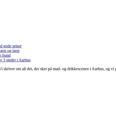
ed gode priser
 igen og igen
en hund
r 3 steder i Aarhus
 Vi skriver om alt det, der sker på mad- og drikkescenen i Aarhus, og v