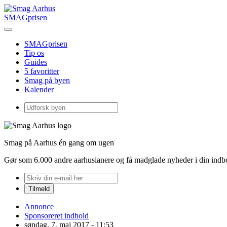
SMAGprisen
SMAGprisen
Tip os
Guides
5 favoritter
Smag på byen
Kalender
Smag på Aarhus én gang om ugen
Gør som 6.000 andre aarhusianere og få madglade nyheder i din ind
Annonce
Sponsoreret indhold
søndag, 7. maj 2017 - 11:53