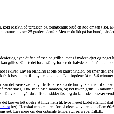
, kold rosévin på terrassen og forhåbentlig også en god omgang sol. M
peraturen viser 25 grader udenfor. Men er du lidt på bar bund, når det 
enfor og nyde duften af mad på grillen, mens i nyder vejret og noget kol
an grilles. Så i stedet for at stå og forberede halvdelen af måltidet inde
brød i skiver. Lav en blanding af olie og knust hvidløg, og smør den en
 frisk basilikum til at pynte på toppen. Lad brødene få en 5-6 minutter 
dover kan det være svært at grille flade fisk, da de hurtigt kommer til at
nå mere smag. Luk stanniolen sammen, og lad fisken grille i 5 minutter. 
sten. Derved undgår du at fisken sidder fast, og du kan uden besvær vend
et kræver lidt øvelse at finde frem til, hvor meget kødet egentlig skal h
er test
her). Her skal temperaturen for på oksekød være på mellem 60-6
nnemstegt. Læs mere om den optimale temperatur på webergrill.dk.